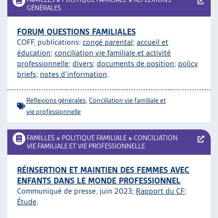
GÉNÉRALES
FORUM QUESTIONS FAMILIALES
COFF, publications:
congé parental
;
accueil et
éducation
;
conciliation vie familiale et activité
professionnelle
;
divers
;
documents de position
;
policy
briefs
;
notes d’information
.
Réflexions générales
,
Conciliation vie familiale et
vie professionnelle
FAMILLES
»
POLITIQUE FAMILIALE
»
CONCILIATION
VIE FAMILIALE ET VIE PROFESSIONNELLE
RÉINSERTION ET MAINTIEN DES FEMMES AVEC
ENFANTS DANS LE MONDE PROFESSIONNEL
Communiqué de presse, juin 2023;
Rapport du CF
;
Étude
.