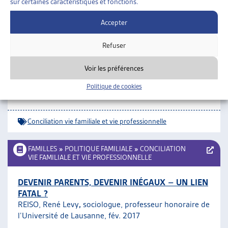
sur certaines caractéristiques et fonctions.
FAMILLES
»
POLITIQUE FAMILIALE
»
CONCILIATION
VIE FAMILIALE ET VIE PROFESSIONNELLE
Accepter
VAUD – CONCILIATION ENTRE VIE
Refuser
PROFESSIONNELLE ET VIE PRIVÉE : RAPPORT
D’ACTIVITÉS BEFH
Voir les préférences
Bureau de l’égalité entre les femmes et les hommes du
canton de Vaud,
rapport 2015
(p. 33)
rapport 2014
(p.
Politique de cookies
33).
Conciliation vie familiale et vie professionnelle
FAMILLES
»
POLITIQUE FAMILIALE
»
CONCILIATION
VIE FAMILIALE ET VIE PROFESSIONNELLE
DEVENIR PARENTS, DEVENIR INÉGAUX – UN LIEN
FATAL ?
REISO, René Levy
,
sociologue, professeur honoraire de
l’Université de Lausanne, fév. 2017