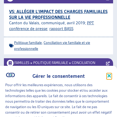
VS: ALLÉGER L’IMPACT DES CHARGES FAMILIALES
SUR LA VIE PROFESSIONNELLE
Canton du Valais, communiqué, avril 2019;
PPT
conférence de presse
;
rapport BASS
Politique familiale
,
Conciliation vie familiale et vie
professionnelle
FAMILLES
»
POLITIQUE FAMILIALE
»
CONCILIATION
VIE FAMILIALE ET VIE PROFESSIONNELLE
Gérer le consentement
CONGÉ PARENTAL EN SUISSE
Pour offrir les meilleures expériences, nous utilisons des
COFF, rapport de recherche, août 2018;
communiqué
technologies telles que les cookies pour stocker et/ou accéder aux
de presse
informations des appareils. Le fait de consentir à ces technologies
nous permettra de traiter des données telles que le comportement
Conciliation vie familiale et vie professionnelle
de navigation ou les ID uniques sur ce site. Le fait de ne pas
consentir ou de retirer son consentement peut avoir un effet négatif