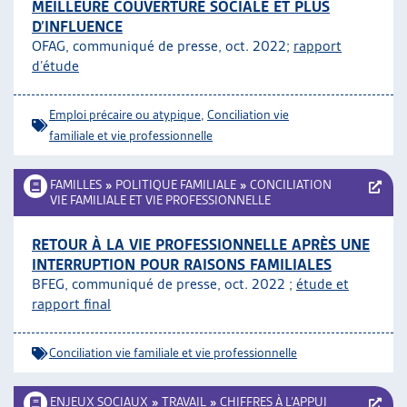
MEILLEURE COUVERTURE SOCIALE ET PLUS
D’INFLUENCE
OFAG, communiqué de presse, oct. 2022;
rapport
d’étude
Emploi précaire ou atypique
,
Conciliation vie
familiale et vie professionnelle
FAMILLES
»
POLITIQUE FAMILIALE
»
CONCILIATION
VIE FAMILIALE ET VIE PROFESSIONNELLE
RETOUR À LA VIE PROFESSIONNELLE APRÈS UNE
INTERRUPTION POUR RAISONS FAMILIALES
BFEG, communiqué de presse, oct. 2022 ;
étude et
rapport final
Conciliation vie familiale et vie professionnelle
ENJEUX SOCIAUX
»
TRAVAIL
»
CHIFFRES À L’APPUI