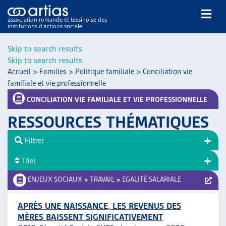
association romande et tessinoise des
institutions d’actions sociale
Rechercher
Skip to search results
Skip to search results
Accueil
>
Familles
>
Politique familiale
>
Conciliation vie
familiale et vie professionnelle
CONCILIATION VIE FAMILIALE ET VIE PROFESSIONNELLE
RESSOURCES THÉMATIQUES
NOS PUBLICATIONS
ARTICLES
Filtrer
DOSSIERS DU MOIS
Trier
VEILLE
ENJEUX SOCIAUX
»
TRAVAIL
»
EGALITÉ SALARIALE
RESSOURCES
THÉMATIQUES
APRÈS UNE NAISSANCE, LES REVENUS DES
GUIDE SOCIAL ROMAND
MÈRES BAISSENT SIGNIFICATIVEMENT
AUTRES