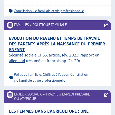
Conciliation vie familiale et vie professionnelle
FAMILLES
»
POLITIQUE FAMILIALE
EVOLUTION DU REVENU ET TEMPS DE TRAVAIL
DES PARENTS APRÈS LA NAISSANCE DU PREMIER
ENFANT
Sécurité sociale CHSS, article, fév. 2023;
rapport en
allemand
(résumé en français pp. 24-29)
Politique familiale
,
Chiffres à l'appui
,
Conciliation
vie familiale et vie professionnelle
ENJEUX SOCIAUX
»
TRAVAIL
»
EMPLOI PRÉCAIRE
OU ATYPIQUE
LES FEMMES DANS L’AGRICULTURE : UNE