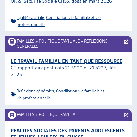
OFAS, Sécurité Sociale CHSS, dossier, mars 2026
ARTIAS
L’ASSOCIATION
Egalité salariale
,
Conciliation vie familiale et vie
PROJETS ET ACTIVITÉS
professionnelle
JOURNÉES D’AUTOMNE
FAMILLES
»
POLITIQUE FAMILIALE
»
RÉFLEXIONS
GÉNÉRALES
LE TRAVAIL FAMILIAL EN TANT QUE RESSOURCE
CF, rapport aux postulats
21.3900
et
21.4227
, déc.
2025
Réflexions générales
,
Conciliation vie familiale et
vie professionnelle
FAMILLES
»
POLITIQUE FAMILIALE
RÉALITÉS SOCIALES DES PARENTS ADOLESCENTS