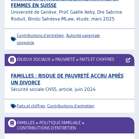
FEMMES EN SUISSE
ARTIAS
Université de Genève, Prof. Gaëlle Aeby, Dre Sabrina
L’ASSOCIATION
Roduit, Bindu Sahdeva MLaw, étude, mars 2025
PROJETS ET ACTIVITÉS
JOURNÉES D’AUTOMNE
Contributions d'entretien
,
Autorité parentale
conjointe
ENJEUX SOCIAUX
»
PAUVRETÉ
»
FAITS ET CHIFFRES
FAMILLES : RISQUE DE PAUVRETÉ ACCRU APRÈS
UN DIVORCE
Sécurité sociale CHSS, article, juin 2024
Faits et chiffres
,
Contributions d'entretien
FAMILLES
»
POLITIQUE FAMILIALE
»
CONTRIBUTIONS D’ENTRETIEN