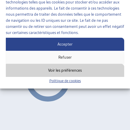
technologies telles que les cookies pour stocker et/ou accéder aux
FAMILLES
»
POLITIQUE FAMILIALE
»
informations des appareils. Le fait de consentir à ces technologies
CONTRIBUTIONS D’ENTRETIEN
nous permettra de traiter des données telles que le comportement
de navigation ou les ID uniques sur ce site. Le fait de ne pas
RAPPORT SUR L’AIDE AU RECOUVREMENT ET
consentir ou de retirer son consentement peut avoir un effet négatif
L’AVANCE SUR CONTRIBUTIONS D’ENTRETIEN
sur certaines caractéristiques et fonctions.
DFI, communiqué de presse, mai 2011;
rapport
Accepter
Contributions d'entretien
Refuser
Voir les préférences
Politique de cookies