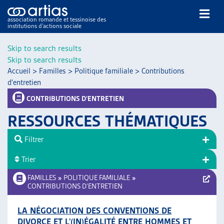
association romande et tessinoise des
institutions d’actions sociale
Rechercher
Skip to search results
Skip to search results
Accueil
>
Familles
>
Politique familiale
>
Contributions
d'entretien
CONTRIBUTIONS D’ENTRETIEN
RESSOURCES THÉMATIQUES
NOS PUBLICATIONS
ARTICLES
Filtrer
DOSSIERS DU MOIS
Trier
VEILLE
FAMILLES
»
POLITIQUE FAMILIALE
»
RESSOURCES
CONTRIBUTIONS D’ENTRETIEN
THÉMATIQUES
GUIDE SOCIAL ROMAND
LA NÉGOCIATION DES CONVENTIONS DE
AUTRES
DIVORCE ET L'(IN)ÉGALITÉ ENTRE HOMMES ET