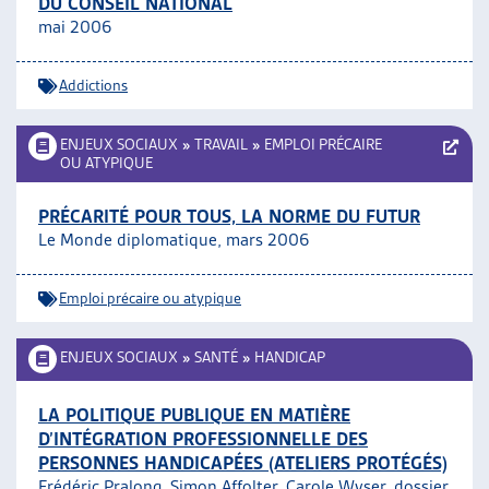
DU CONSEIL NATIONAL
ARTIAS
mai 2006
L’ASSOCIATION
PROJETS ET ACTIVITÉS
Addictions
JOURNÉES D’AUTOMNE
ENJEUX SOCIAUX
»
TRAVAIL
»
EMPLOI PRÉCAIRE
OU ATYPIQUE
PRÉCARITÉ POUR TOUS, LA NORME DU FUTUR
Le Monde diplomatique, mars 2006
Emploi précaire ou atypique
ENJEUX SOCIAUX
»
SANTÉ
»
HANDICAP
LA POLITIQUE PUBLIQUE EN MATIÈRE
D’INTÉGRATION PROFESSIONNELLE DES
PERSONNES HANDICAPÉES (ATELIERS PROTÉGÉS)
Frédéric Pralong, Simon Affolter, Carole Wyser, dossier