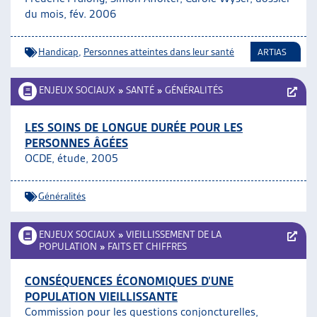
du mois, fév. 2006
Handicap
,
Personnes atteintes dans leur santé
ARTIAS
ENJEUX SOCIAUX
»
SANTÉ
»
GÉNÉRALITÉS
LES SOINS DE LONGUE DURÉE POUR LES
PERSONNES ÂGÉES
OCDE, étude, 2005
Généralités
ENJEUX SOCIAUX
»
VIEILLISSEMENT DE LA
POPULATION
»
FAITS ET CHIFFRES
CONSÉQUENCES ÉCONOMIQUES D’UNE
POPULATION VIEILLISSANTE
Commission pour les questions conjoncturelles,