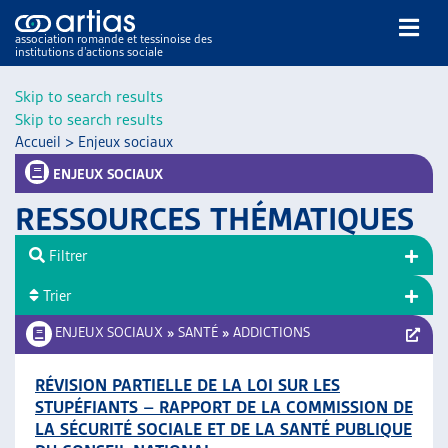
association romande et tessinoise des
institutions d’actions sociale
Rechercher
Skip to search results
Skip to search results
Accueil
>
Enjeux sociaux
ENJEUX SOCIAUX
RESSOURCES THÉMATIQUES
NOS PUBLICATIONS
Filtrer
ARTICLES
Trier
DOSSIERS DU MOIS
VEILLE
ENJEUX SOCIAUX
»
SANTÉ
»
ADDICTIONS
RESSOURCES
THÉMATIQUES
RÉVISION PARTIELLE DE LA LOI SUR LES
STUPÉFIANTS – RAPPORT DE LA COMMISSION DE
GUIDE SOCIAL ROMAND
LA SÉCURITÉ SOCIALE ET DE LA SANTÉ PUBLIQUE
AUTRES