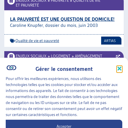
ENJEUX SOCIAUX
»
PAUVRETÉ
»
QUALITÉ DE VIE
ET PAUVRETÉ
LA PAUVRETÉ EST UNE QUESTION DE DOMICILE!
Caroline Knupfer, dossier du mois, juin 2003
Qualité de vie et pauvreté
ARTIAS
ENJEUX SOCIAUX
»
LOGEMENT
»
AMÉNAGEMENT
DU TERRITOIRE
Gérer le consentement
ESPACE DE JEU ET ESPACE PUBLIC
Pour offrir les meilleures expériences, nous utilisons des
Architecture & Comportement Vol. 7, Gilles Brougère,
technologies telles que les cookies pour stocker et/ou accéder aux
1991
informations des appareils. Le fait de consentir à ces technologies
nous permettra de traiter des données telles que le comportement
de navigation ou les ID uniques sur ce site. Le fait de ne pas
Aménagement du territoire
consentir ou de retirer son consentement peut avoir un effet négatif
sur certaines caractéristiques et fonctions.
Précédent
1
…
13
14
15
Accepter