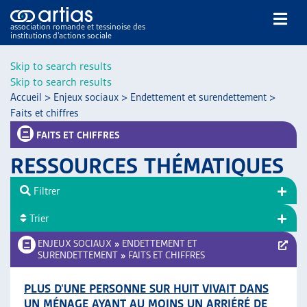
association romande et tessinoise des
institutions d’actions sociale
Rechercher
Skip to search results
Skip to search results
Accueil
>
Enjeux sociaux
>
Endettement et surendettement
>
Faits et chiffres
FAITS ET CHIFFRES
RESSOURCES THÉMATIQUES
NOS PUBLICATIONS
ARTICLES
Filtrer
DOSSIERS DU MOIS
Trier
VEILLE
ENJEUX SOCIAUX
»
ENDETTEMENT ET
RESSOURCES
SURENDETTEMENT
»
FAITS ET CHIFFRES
THÉMATIQUES
GUIDE SOCIAL ROMAND
PLUS D’UNE PERSONNE SUR HUIT VIVAIT DANS
AUTRES
UN MÉNAGE AYANT AU MOINS UN ARRIÉRÉ DE