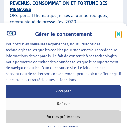
REVENUS, CONSOMMATION ET FORTUNE DES
MÉNAGES
OFS, portail thématique, mises à jour périodiques;
communiqué de presse
, fév. 2020
Gérer le consentement
Faits et chiffres
Pour offrir les meilleures expériences, nous utilisons des
technologies telles que les cookies pour stocker et/ou accéder aux
ENJEUX SOCIAUX
»
ENDETTEMENT ET
informations des appareils. Le fait de consentir à ces technologies
SURENDETTEMENT
»
FAITS ET CHIFFRES
nous permettra de traiter des données telles que le comportement
de navigation ou les ID uniques sur ce site. Le fait de ne pas
ENDETTEMENT DES MÉNAGES PRIVÉS ET
consentir ou de retirer son consentement peut avoir un effet négatif
RAPPORT À L’ARGENT
sur certaines caractéristiques et fonctions.
OFS, données à jour
Accepter
Faits et chiffres
Refuser
Voir les préférences
Politique de cookies