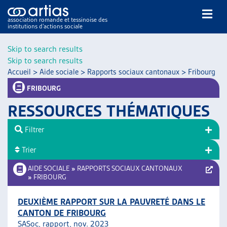
association romande et tessinoise des
institutions d’actions sociale
Rechercher
Skip to search results
Skip to search results
Accueil
>
Aide sociale
>
Rapports sociaux cantonaux
>
Fribourg
FRIBOURG
RESSOURCES THÉMATIQUES
NOS PUBLICATIONS
Filtrer
ARTICLES
Trier
DOSSIERS DU MOIS
VEILLE
AIDE SOCIALE
»
RAPPORTS SOCIAUX CANTONAUX
»
FRIBOURG
RESSOURCES
THÉMATIQUES
DEUXIÈME RAPPORT SUR LA PAUVRETÉ DANS LE
GUIDE SOCIAL ROMAND
CANTON DE FRIBOURG
AUTRES
SASoc, rapport, nov. 2023