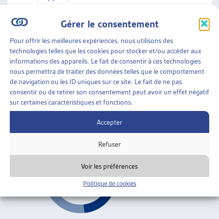
ARTIAS
L’ASSOCIATION
Gérer le consentement
Fribourg
PROJETS ET ACTIVITÉS
Pour offrir les meilleures expériences, nous utilisons des
JOURNÉES D’AUTOMNE
AIDE SOCIALE
»
RAPPORTS SOCIAUX CANTONAUX
technologies telles que les cookies pour stocker et/ou accéder aux
»
FRIBOURG
informations des appareils. Le fait de consentir à ces technologies
nous permettra de traiter des données telles que le comportement
PREMIER RAPPORT SUR LA PAUVRETÉ DANS LE
de navigation ou les ID uniques sur ce site. Le fait de ne pas
CANTON DE FRIBOURG
consentir ou de retirer son consentement peut avoir un effet négatif
sur certaines caractéristiques et fonctions.
SASoc, rapport, sept. 2016
Accepter
Fribourg
Refuser
Voir les préférences
Politique de cookies