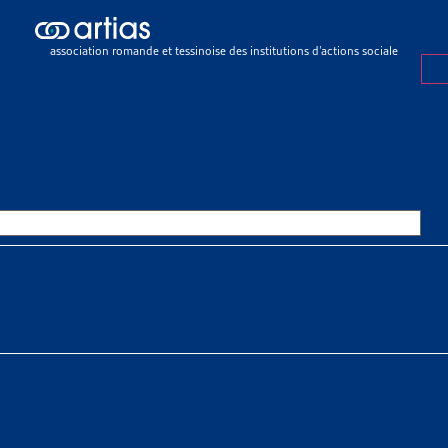
ch results
ch results
association romande et tessinoise des institutions d’actions sociale
e sociale
>
Rapports sociaux cantonaux
>
Genève
E
OURCES THÉMATIQUES
HE