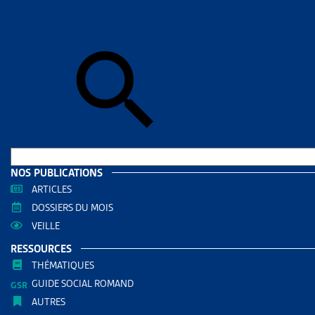
Skip to sear
Skip to sear
Accueil
>
Aid
GENÈV
RESS
Filtrer
RECHERC
NOS PUBLICATIONS
ARTICLES
DOSSIERS DU MOIS
VEILLE
RESSOURCES
THÉMATIQUES
GUIDE SOCIAL ROMAND
AUTRES
THÈMES