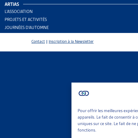
ARTIAS
L’ASSOCIATION
PROJETS ET ACTIVITÉS
JOURNÉES D’AUTOMNE
Contact
|
Inscription à la Newsletter
Pour offrir les meilleures expéri
2 results
Aid
appareils. Le fait de consentir à
Rap
uniques sur ce site. Le fait de n
fonctions.
Trier
Per
Le 