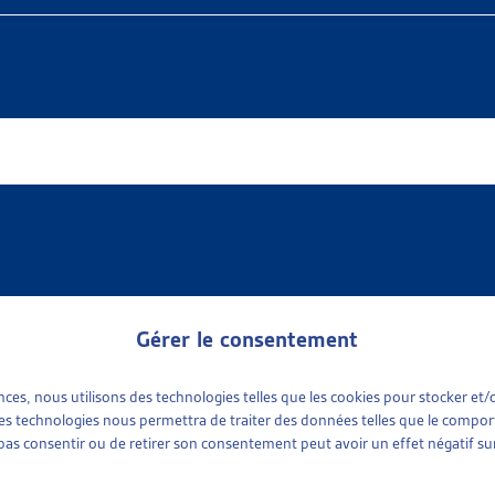
Gérer le consentement
ences, nous utilisons des technologies telles que les cookies pour stocker e
 available
e sociale
(1)
 ces technologies nous permettra de traiter des données telles que le compo
ports sociaux cantonaux
(1)
e pas consentir ou de retirer son consentement peut avoir un effet négatif sur
tinence
plus récent