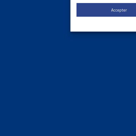
Le 
ORDRE DE
Accepter
3 results