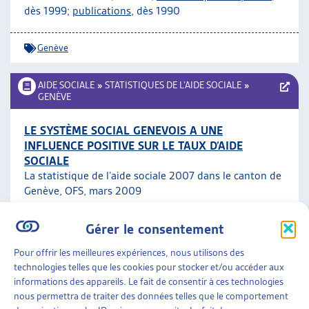
dès 1999;
publications
, dès 1990
ARTIAS
L’ASSOCIATION
PROJETS ET ACTIVITÉS
Genève
JOURNÉES D’AUTOMNE
AIDE SOCIALE
»
STATISTIQUES DE L’AIDE SOCIALE
»
GENÈVE
LE SYSTÈME SOCIAL GENEVOIS A UNE
INFLUENCE POSITIVE SUR LE TAUX D’AIDE
SOCIALE
La statistique de l’aide sociale 2007 dans le canton de
Genève, OFS, mars 2009
Gérer le consentement
Genève
Pour offrir les meilleures expériences, nous utilisons des
AIDE SOCIALE
»
STATISTIQUES DE L’AIDE SOCIALE
»
technologies telles que les cookies pour stocker et/ou accéder aux
GENÈVE
informations des appareils. Le fait de consentir à ces technologies
nous permettra de traiter des données telles que le comportement