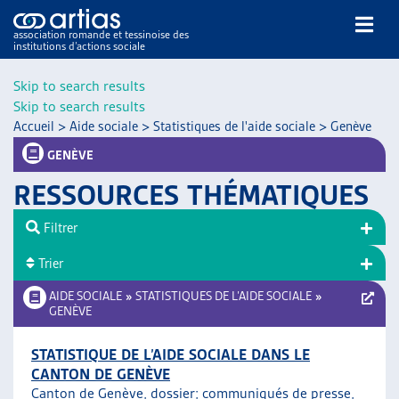
association romande et tessinoise des
institutions d’actions sociale
Rechercher
Skip to search results
Skip to search results
Accueil
>
Aide sociale
>
Statistiques de l'aide sociale
>
Genève
GENÈVE
RESSOURCES THÉMATIQUES
NOS PUBLICATIONS
Filtrer
ARTICLES
Trier
DOSSIERS DU MOIS
VEILLE
AIDE SOCIALE
»
STATISTIQUES DE L’AIDE SOCIALE
»
GENÈVE
RESSOURCES
THÉMATIQUES
STATISTIQUE DE L’AIDE SOCIALE DANS LE
GUIDE SOCIAL ROMAND
CANTON DE GENÈVE
AUTRES
Canton de Genève, dossier;
communiqués de presse
,