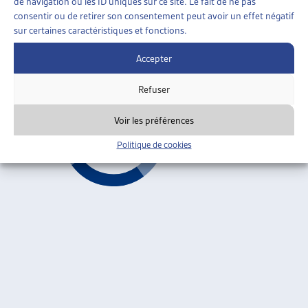
STATISTIQUE DE L’AIDE SOCIALE DANS LE
de navigation ou les ID uniques sur ce site. Le fait de ne pas
CANTON DE GENÈVE
consentir ou de retirer son consentement peut avoir un effet négatif
sur certaines caractéristiques et fonctions.
Bernard Clerc, dossier du mois, mai 2004
Accepter
Genève
ARTIAS
Refuser
Voir les préférences
Politique de cookies