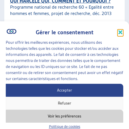
QUI HARCÈLE QUI, COMMENT ET POURQUOI ?
Programme national de recherche 60 « Egalité entre
hommes et femmes, projet de recherche, déc. 2013
Harcèlement sexuel au travail
Gérer le consentement
Pour offrir les meilleures expériences, nous utilisons des
FAMILLES
»
PROTECTION DE LA PERSONNE
»
technologies telles que les cookies pour stocker et/ou accéder aux
HARCÈLEMENT SEXUEL AU TRAVAIL
informations des appareils. Le fait de consentir à ces technologies
nous permettra de traiter des données telles que le comportement
RISQUE ET AMPLEUR DU HARCÈLEMENT SEXUEL
de navigation ou les ID uniques sur ce site. Le fait de ne pas
SUR LE LIEU DE TRAVAIL
consentir ou de retirer son consentement peut avoir un effet négatif
SECO/Bureau fédéral de l’égalité entre femmes et
sur certaines caractéristiques et fonctions.
hommes, étude, janv. 2008
Accepter
Harcèlement sexuel au travail
Refuser
Voir les préférences
Politique de cookies