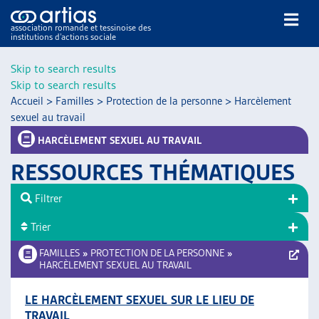
association romande et tessinoise des
institutions d’actions sociale
Rechercher
Skip to search results
Skip to search results
Accueil
>
Familles
>
Protection de la personne
>
Harcèlement
sexuel au travail
HARCÈLEMENT SEXUEL AU TRAVAIL
RESSOURCES THÉMATIQUES
NOS PUBLICATIONS
ARTICLES
Filtrer
DOSSIERS DU MOIS
Trier
VEILLE
FAMILLES
»
PROTECTION DE LA PERSONNE
»
RESSOURCES
HARCÈLEMENT SEXUEL AU TRAVAIL
THÉMATIQUES
GUIDE SOCIAL ROMAND
LE HARCÈLEMENT SEXUEL SUR LE LIEU DE
AUTRES
TRAVAIL