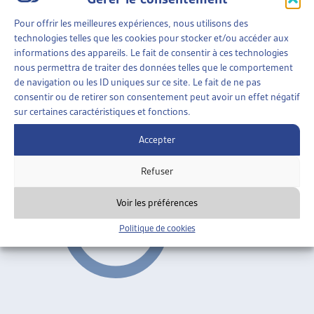
Imposition du couple et de la famille
Pour offrir les meilleures expériences, nous utilisons des
technologies telles que les cookies pour stocker et/ou accéder aux
informations des appareils. Le fait de consentir à ces technologies
FINANCES
»
IMPÔTS
»
IMPOSITION DU COUPLE ET
nous permettra de traiter des données telles que le comportement
DE LA FAMILLE
de navigation ou les ID uniques sur ce site. Le fait de ne pas
consentir ou de retirer son consentement peut avoir un effet négatif
DÉDUCTIONS FISCALES ET GARDE DES ENFANTS
sur certaines caractéristiques et fonctions.
Délibérations Conseils des Etats, oct. 2007
Accepter
Imposition du couple et de la famille
Refuser
Voir les préférences
Politique de cookies