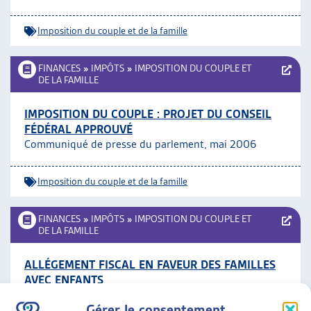
Imposition du couple et de la famille
FINANCES
»
IMPÔTS
»
IMPOSITION DU COUPLE ET
DE LA FAMILLE
IMPOSITION DU COUPLE : PROJET DU CONSEIL
FÉDÉRAL APPROUVÉ
Communiqué de presse du parlement, mai 2006
Imposition du couple et de la famille
FINANCES
»
IMPÔTS
»
IMPOSITION DU COUPLE ET
DE LA FAMILLE
ALLÉGEMENT FISCAL EN FAVEUR DES FAMILLES
AVEC ENFANTS
DFF, nov. 2008
Gérer le consentement