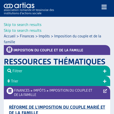
association romande et tessinoise des
institutions d’actions sociale
Rechercher
Skip to search results
Skip to search results
Accueil
>
Finances
>
Impôts
>
Imposition du couple et de la
famille
IMPOSITION DU COUPLE ET DE LA FAMILLE
RESSOURCES THÉMATIQUES
NOS PUBLICATIONS
ARTICLES
Filtrer
DOSSIERS DU MOIS
Trier
VEILLE
FINANCES
»
IMPÔTS
»
IMPOSITION DU COUPLE ET
RESSOURCES
DE LA FAMILLE
THÉMATIQUES
GUIDE SOCIAL ROMAND
RÉFORME DE L’IMPOSITION DU COUPLE MARIÉ ET
AUTRES
DE LA FAMILLE