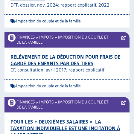
DFF, dossier, nov. 2024;
rapport explicatif, 2022
ARTIAS
L’ASSOCIATION
PROJETS ET ACTIVITÉS
Imposition du couple et de la famille
JOURNÉES D’AUTOMNE
FINANCES
»
IMPÔTS
»
IMPOSITION DU COUPLE ET
DE LA FAMILLE
RELÈVEMENT DE LA DÉDUCTION POUR FRAIS DE
GARDE DES ENFANTS PAR DES TIERS
CF, consultation, avril 2017;
rapport explicatif
Imposition du couple et de la famille
FINANCES
»
IMPÔTS
»
IMPOSITION DU COUPLE ET
DE LA FAMILLE
POUR LES « DEUXIÈMES SALAIRES », LA
TAXATION INDIVIDUELLE EST UNE INCITATION À