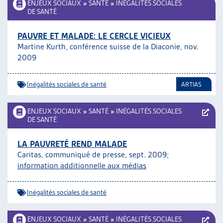
ENJEUX SOCIAUX
»
SANTÉ
»
INÉGALITÉS SOCIALES
DE SANTÉ
PAUVRE ET MALADE: LE CERCLE VICIEUX
Martine Kurth, conférence suisse de la Diaconie, nov.
2009
Inégalités sociales de santé
ARTIAS
ENJEUX SOCIAUX
»
SANTÉ
»
INÉGALITÉS SOCIALES
DE SANTÉ
LA PAUVRETÉ REND MALADE
Caritas, communiqué de presse, sept. 2009;
information additionnelle aux médias
Inégalités sociales de santé
ENJEUX SOCIAUX
»
SANTÉ
»
INÉGALITÉS SOCIALES