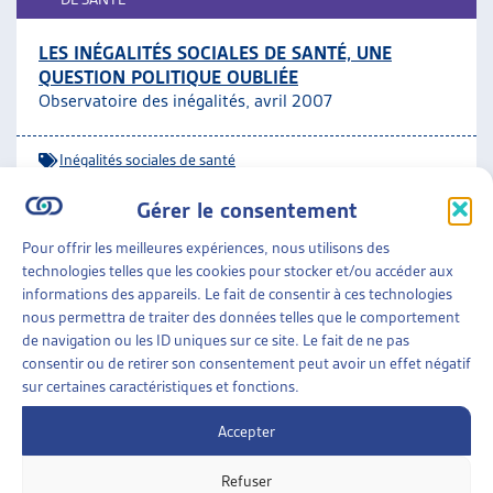
LES INÉGALITÉS SOCIALES DE SANTÉ, UNE
QUESTION POLITIQUE OUBLIÉE
Observatoire des inégalités, avril 2007
Inégalités sociales de santé
Gérer le consentement
ENJEUX SOCIAUX
»
SANTÉ
»
INÉGALITÉS SOCIALES
DE SANTÉ
Pour offrir les meilleures expériences, nous utilisons des
technologies telles que les cookies pour stocker et/ou accéder aux
L’UNITÉ MOBILE D’URGENCES SOCIALES (UMUS),
informations des appareils. Le fait de consentir à ces technologies
UNE NOUVELLE STRUCTURE DANS LE RÉSEAU
nous permettra de traiter des données telles que le comportement
D’AIDE SOCIALE ET SANITAIRE GENEVOIS
de navigation ou les ID uniques sur ce site. Le fait de ne pas
Fondation des services d’aide et de soins à domicile,
consentir ou de retirer son consentement peut avoir un effet négatif
sur certaines caractéristiques et fonctions.
dossier du mois, juil. 2005
Accepter
Inégalités sociales de santé
ARTIAS
Refuser