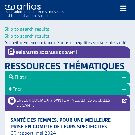
association romande et tessinoise des
institutions d’actions sociale
Rechercher
Skip to search results
Skip to search results
Accueil
>
Enjeux sociaux
>
Santé
>
Inégalités sociales de santé
INÉGALITÉS SOCIALES DE SANTÉ
RESSOURCES THÉMATIQUES
NOS PUBLICATIONS
Filtrer
ARTICLES
Trier
DOSSIERS DU MOIS
VEILLE
ENJEUX SOCIAUX
»
SANTÉ
»
INÉGALITÉS SOCIALES
DE SANTÉ
RESSOURCES
THÉMATIQUES
SANTÉ DES FEMMES. POUR UNE MEILLEURE
GUIDE SOCIAL ROMAND
PRISE EN COMPTE DE LEURS SPÉCIFICITÉS
AUTRES
CF, rapport, mai 2024