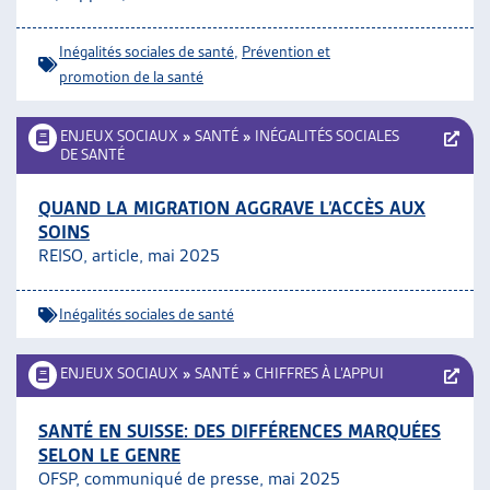
ARTIAS
L’ASSOCIATION
Inégalités sociales de santé
,
Prévention et
PROJETS ET ACTIVITÉS
promotion de la santé
JOURNÉES D’AUTOMNE
ENJEUX SOCIAUX
»
SANTÉ
»
INÉGALITÉS SOCIALES
DE SANTÉ
QUAND LA MIGRATION AGGRAVE L’ACCÈS AUX
SOINS
REISO, article, mai 2025
Inégalités sociales de santé
ENJEUX SOCIAUX
»
SANTÉ
»
CHIFFRES À L’APPUI
SANTÉ EN SUISSE: DES DIFFÉRENCES MARQUÉES
SELON LE GENRE
OFSP, communiqué de presse, mai 2025