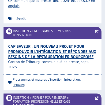
CF, communiqué de presse, déc. 2025;
étude OCDE en
ARTIAS
anglais
L’ASSOCIATION
PROJETS ET ACTIVITÉS
Intégration
JOURNÉES D’AUTOMNE
INSERTION
»
PROGRAMMES ET MESURES
D’INSERTION
CAP SAVEUR : UN NOUVEAU PROJET POUR
PROMOUVOIR L’INTÉGRATION ET RÉPONDRE AUX
BESOINS DE LA RESTAURATION FRIBOURGEOISE
Canton de Fribourg, communiqué de presse, sept.
2025
Programmes et mesures d'insertion
,
Intégration
,
Fribourg
INSERTION
»
FORMER POUR INSÉRER
»
FORMATION PROFESSIONNELLE ET CASE