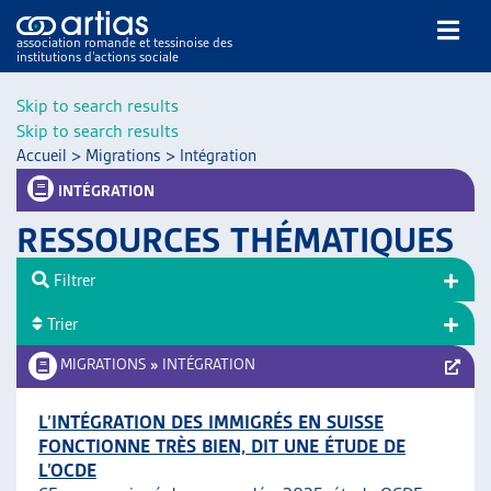
association romande et tessinoise des
institutions d’actions sociale
Rechercher
Skip to search results
Skip to search results
Accueil
>
Migrations
>
Intégration
INTÉGRATION
RESSOURCES THÉMATIQUES
NOS PUBLICATIONS
Filtrer
ARTICLES
Trier
DOSSIERS DU MOIS
VEILLE
MIGRATIONS
»
INTÉGRATION
RESSOURCES
THÉMATIQUES
L’INTÉGRATION DES IMMIGRÉS EN SUISSE
FONCTIONNE TRÈS BIEN, DIT UNE ÉTUDE DE
GUIDE SOCIAL ROMAND
L’OCDE
AUTRES