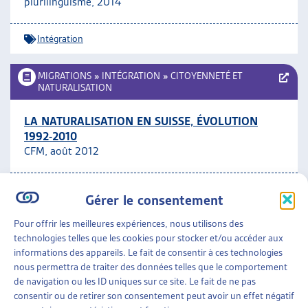
plurilinguisme, 2014
Intégration
MIGRATIONS
»
INTÉGRATION
»
CITOYENNETÉ ET
NATURALISATION
LA NATURALISATION EN SUISSE, ÉVOLUTION
1992-2010
CFM, août 2012
Citoyenneté et naturalisation
Gérer le consentement
Pour offrir les meilleures expériences, nous utilisons des
MIGRATIONS
»
INTÉGRATION
technologies telles que les cookies pour stocker et/ou accéder aux
informations des appareils. Le fait de consentir à ces technologies
DÉQUALIFIÉS! LE POTENTIEL INEXPLOITÉ DES
nous permettra de traiter des données telles que le comportement
MIGRANTES ET DES MIGRANTS EN SUISSE
de navigation ou les ID uniques sur ce site. Le fait de ne pas
Croix-Rouge Suisse, août 2012
consentir ou de retirer son consentement peut avoir un effet négatif