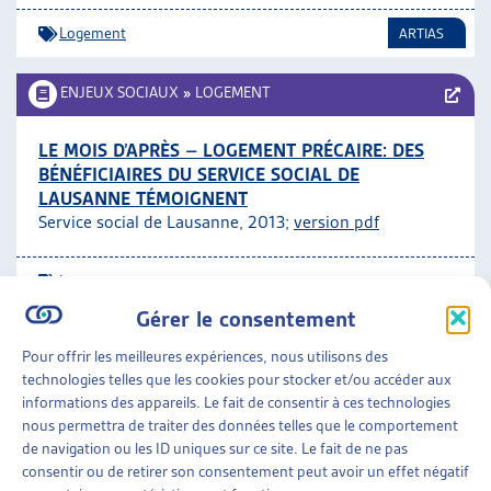
Logement
ARTIAS
ENJEUX SOCIAUX
»
LOGEMENT
LE MOIS D’APRÈS – LOGEMENT PRÉCAIRE: DES
BÉNÉFICIAIRES DU SERVICE SOCIAL DE
LAUSANNE TÉMOIGNENT
Service social de Lausanne, 2013;
version pdf
Logement
Gérer le consentement
ENJEUX SOCIAUX
»
LOGEMENT
Pour offrir les meilleures expériences, nous utilisons des
technologies telles que les cookies pour stocker et/ou accéder aux
LA COOPÉRATIVE D’HABITATION COMME
informations des appareils. Le fait de consentir à ces technologies
RÉPONSE À LA CRISE DU LOGEMENT?
nous permettra de traiter des données telles que le comportement
Pascal Magnin, dossier du mois, déc. 2012
de navigation ou les ID uniques sur ce site. Le fait de ne pas
consentir ou de retirer son consentement peut avoir un effet négatif