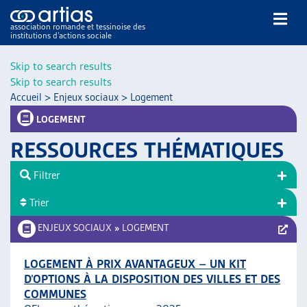
association romande et tessinoise des
institutions d’actions sociale
Rechercher
Skip to search results
Skip to search results
Accueil
>
Enjeux sociaux
>
Logement
LOGEMENT
RESSOURCES THÉMATIQUES
NOS PUBLICATIONS
Filtrer
ARTICLES
Trier
DOSSIERS DU MOIS
VEILLE
ENJEUX SOCIAUX
»
LOGEMENT
RESSOURCES
THÉMATIQUES
LOGEMENT À PRIX AVANTAGEUX – UN KIT
D’OPTIONS À LA DISPOSITION DES VILLES ET DES
GUIDE SOCIAL ROMAND
COMMUNES
AUTRES