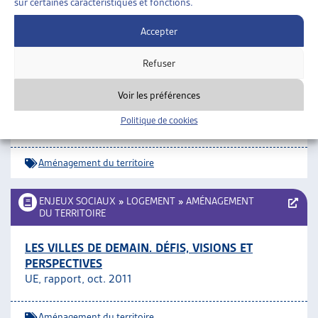
sur certaines caractéristiques et fonctions.
Logement
ARTIAS
Accepter
ENJEUX SOCIAUX
»
LOGEMENT
»
AMÉNAGEMENT
DU TERRITOIRE
Refuser
LES ENFANTS: RÉVÉLATEURS DE NOS RAPPORTS
Voir les préférences
AUX ESPACES PUBLICS
Politique de cookies
Métropolitiques, juin 2012
Aménagement du territoire
ENJEUX SOCIAUX
»
LOGEMENT
»
AMÉNAGEMENT
DU TERRITOIRE
LES VILLES DE DEMAIN. DÉFIS, VISIONS ET
PERSPECTIVES
UE, rapport, oct. 2011
Aménagement du territoire