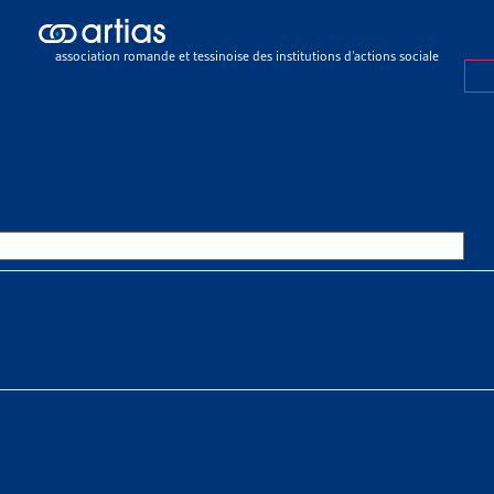
ch results
ch results
association romande et tessinoise des institutions d’actions sociale
urances sociales
>
Assurance-maladie (LAMal)
>
Médecine complémen
INE COMPLÉMENTAIRE
OURCES THÉMATIQUES
HE