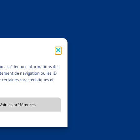
NTAIRE
ELLES ET L’ASSURANCE MALADIE
v. 2014
NTAIRE
t/ou accéder aux informations des
014-2023
rtement de navigation ou les ID
 certaines caractéristiques et
Voir les préférences
NTAIRE
UTRES DISCIPLINES MÉDICALES