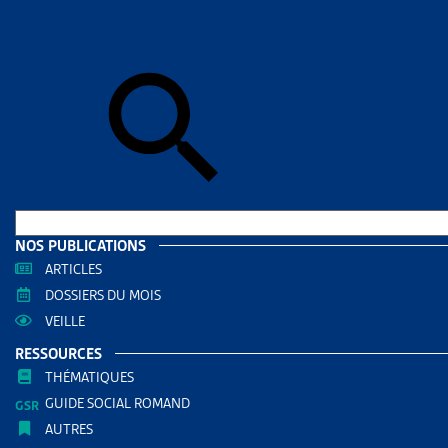
Skip to sear
Skip to sear
Accueil
>
Ass
MÉDEC
RESS
Filtrer
RECHERC
NOS PUBLICATIONS
ARTICLES
DOSSIERS DU MOIS
VEILLE
RESSOURCES
THÉMATIQUES
GUIDE SOCIAL ROMAND
AUTRES
THÈMES