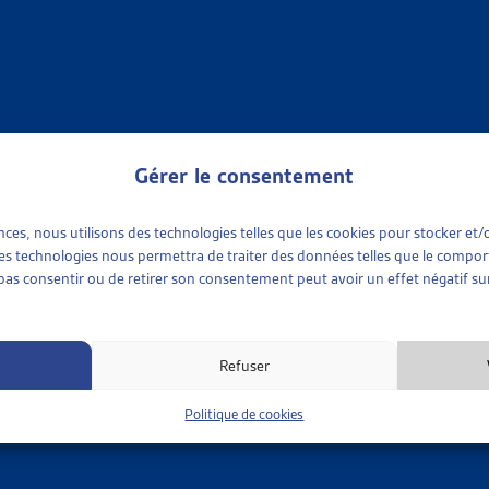
NCES SOCIALES
»
ASSURANCE-MALADIE (LAMAL)
»
MÉDECINE COMPLÉME
 ET LA POLITIQUE – CINQ MÉDECINES NON CONVENTIONN
rtin et Jérôme Debons, Cahier de l’EESP, 2014; REISO,
article
, no
ne complémentaire
Gérer le consentement
NCES SOCIALES
»
ASSURANCE-MALADIE (LAMAL)
»
MÉDECINE COMPLÉME
ences, nous utilisons des technologies telles que les cookies pour stocker e
IE DE L’OMS POUR LA MÉDECINE TRADITIONNELLE POUR 2
 ces technologies nous permettra de traiter des données telles que le compo
e pas consentir ou de retirer son consentement peut avoir un effet négatif sur
 (exemple de la Suisse, p. 38)
ne complémentaire
Refuser
NCES SOCIALES
»
ASSURANCE-MALADIE (LAMAL)
»
MÉDECINE COMPLÉME
Politique de cookies
CINE COMPLÉMENTAIRE MISE AU MÊME NIVEAU QUE LES A
mmuniqué, mai 2014