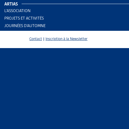
ARTIAS
L’ASSOCIATION
PROJETS ET ACTIVITÉS
JOURNÉES D’AUTOMNE
Contact
|
Inscription à la Newsletter
2 results
Ass
Ass
Trier
Per
Le 