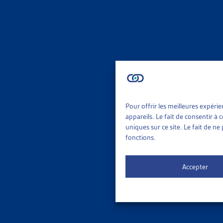
ASSURA
LE SOIN
Hélène Ma
Médeci
ASSURA
Pour offrir les meilleures expéri
STRATÉG
appareils. Le fait de consentir à
uniques sur ce site. Le fait de n
OMS, 2013
fonctions.
Médeci
Accepter
ASSURA
LA MÉDE
OFSP, co