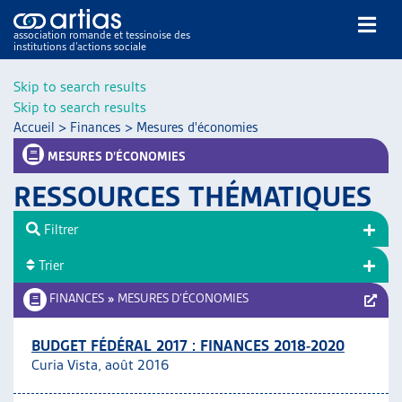
association romande et tessinoise des
institutions d’actions sociale
Rechercher
Skip to search results
Skip to search results
Accueil
>
Finances
>
Mesures d'économies
MESURES D’ÉCONOMIES
RESSOURCES THÉMATIQUES
NOS PUBLICATIONS
Filtrer
ARTICLES
Trier
DOSSIERS DU MOIS
VEILLE
FINANCES
»
MESURES D’ÉCONOMIES
RESSOURCES
THÉMATIQUES
BUDGET FÉDÉRAL 2017 : FINANCES 2018-2020
Curia Vista, août 2016
GUIDE SOCIAL ROMAND
AUTRES