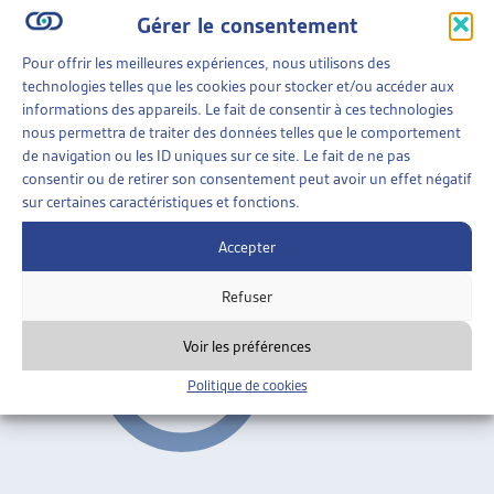
Simon Darioli, dossier du mois, juil. 2003
Gérer le consentement
Mesures d'économies
Pour offrir les meilleures expériences, nous utilisons des
ARTIAS
technologies telles que les cookies pour stocker et/ou accéder aux
informations des appareils. Le fait de consentir à ces technologies
FINANCES
»
MESURES D’ÉCONOMIES
nous permettra de traiter des données telles que le comportement
de navigation ou les ID uniques sur ce site. Le fait de ne pas
FIDÉ, COMMENT GARDER SA FOI
consentir ou de retirer son consentement peut avoir un effet négatif
sur certaines caractéristiques et fonctions.
Simon Darioli, dossier du mois, avril 2003
Accepter
Mesures d'économies
ARTIAS
Refuser
Voir les préférences
Politique de cookies