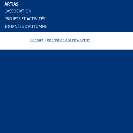
ARTIAS
L’ASSOCIATION
PROJETS ET ACTIVITÉS
JOURNÉES D’AUTOMNE
Contact
|
Inscription à la Newsletter
6 results
Mig
Asi
Fam
Trier
Per
Enf
Le 