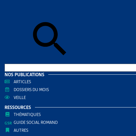
Skip to sear
Skip to sear
Accueil
>
Mig
MINEU
RESS
Filtrer
RECHERC
NOS PUBLICATIONS
ARTICLES
DOSSIERS DU MOIS
VEILLE
RESSOURCES
THÉMATIQUES
GUIDE SOCIAL ROMAND
AUTRES
THÈMES