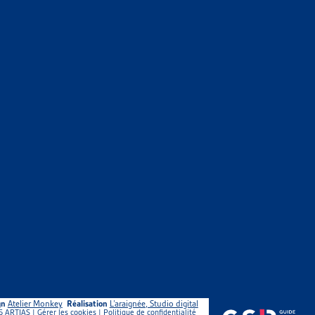
gn
Atelier Monkey
Réalisation
L’araignée, Studio digital
5 ARTIAS |
Gérer les cookies
|
Politique de confidentialité