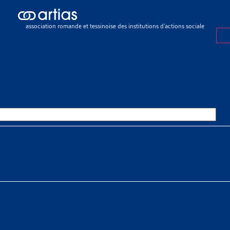
ch results
ch results
association romande et tessinoise des institutions d’actions sociale
rations
>
Asile
>
Mineurs non accompagnés
RS NON ACCOMPAGNÉS
OURCES THÉMATIQUES
HE