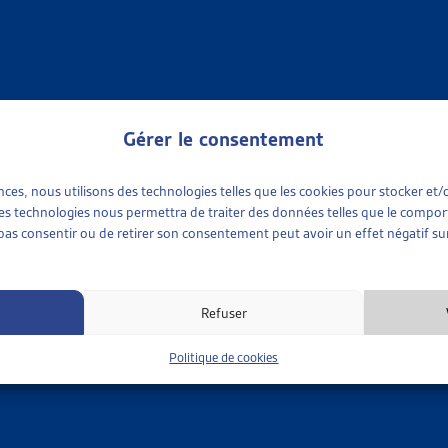
TIONS
»
ASILE
»
MINEURS NON ACCOMPAGNÉS
ATION SUISSE D’AIDE AUX RÉFUGIÉS – MINEURS NON A
rnet
s non accompagnés
Gérer le consentement
TIONS
»
ASILE
»
MINEURS NON ACCOMPAGNÉS
ences, nous utilisons des technologies telles que les cookies pour stocker e
 ces technologies nous permettra de traiter des données telles que le compo
e pas consentir ou de retirer son consentement peut avoir un effet négatif sur
 TRAUMATISMES : INFORMATIONS DESTINÉES AUX SPÉCIAL
ge suisse, miges plus, documentation (site internet)
s non accompagnés
,
Prévention et promotion de la santé
Refuser
Politique de cookies
TIONS
»
ASILE
»
MINEURS NON ACCOMPAGNÉS
ANTS RÉFUGIÉS EN SUISSE – SÉCURITÉ ET FORMATION
prise position, juin 2017