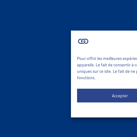
MIGRA
ORGANIS
Site inte
Mineur
MIGRA
Pour offrir les meilleures expéri
appareils. Le fait de consentir à
uniques sur ce site. Le fait de n
EXIL ET
fonctions.
Croix-Rou
Mineur
Accepter
MIGRA
LES ENF
Caritas, 