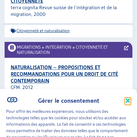
CITOYENNETÉ
terra cognita Revue suisse de l’intégration et de la
migration, 2000
Citoyenneté et naturalisation
MIGRATIONS
»
INTÉGRATION
»
CITOYENNETÉ ET
NATURALISATION
NATURALISATION – PROPOSITIONS ET
RECOMMANDATIONS POUR UN DROIT DE CITÉ
CONTEMPORAIN
CFM, 2012
Gérer le consentement
Citoyenneté et naturalisation
Pour offrir les meilleures expériences, nous utilisons des
technologies telles que les cookies pour stocker et/ou accéder aux
MIGRATIONS
»
INTÉGRATION
»
CITOYENNETÉ ET
informations des appareils. Le fait de consentir à ces technologies
NATURALISATION
nous permettra de traiter des données telles que le comportement
de navigation ou les ID uniques sur ce site. Le fait de ne pas