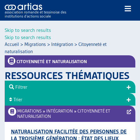
association romande et tessinoise des
institutions d’actions sociale
Rechercher
Skip to search results
Skip to search results
Accueil
>
Migrations
>
Intégration
>
Citoyenneté et
naturalisation
CITOYENNETÉ ET NATURALISATION
RESSOURCES THÉMATIQUES
NOS PUBLICATIONS
ARTICLES
Filtrer
DOSSIERS DU MOIS
Trier
VEILLE
MIGRATIONS
»
INTÉGRATION
»
CITOYENNETÉ ET
RESSOURCES
NATURALISATION
THÉMATIQUES
GUIDE SOCIAL ROMAND
NATURALISATION FACILITÉE DES PERSONNES DE
AUTRES
LA TROISIÈME GÉNÉRATION : ÉTAT DES LIEUX