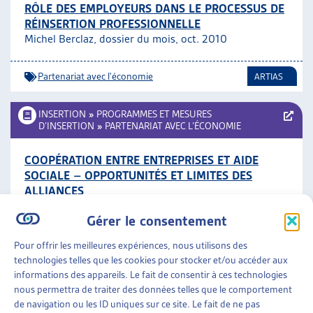
RÔLE DES EMPLOYEURS DANS LE PROCESSUS DE
RÉINSERTION PROFESSIONNELLE
Michel Berclaz, dossier du mois, oct. 2010
Partenariat avec l'économie
ARTIAS
INSERTION
»
PROGRAMMES ET MESURES
D’INSERTION
»
PARTENARIAT AVEC L’ÉCONOMIE
COOPÉRATION ENTRE ENTREPRISES ET AIDE
SOCIALE – OPPORTUNITÉS ET LIMITES DES
ALLIANCES
Initiative des villes, mai 2008
Gérer le consentement
Partenariat avec l'économie
Pour offrir les meilleures expériences, nous utilisons des
technologies telles que les cookies pour stocker et/ou accéder aux
informations des appareils. Le fait de consentir à ces technologies
INSERTION
»
PROGRAMMES ET MESURES
nous permettra de traiter des données telles que le comportement
D’INSERTION
»
PARTENARIAT AVEC L’ÉCONOMIE
de navigation ou les ID uniques sur ce site. Le fait de ne pas