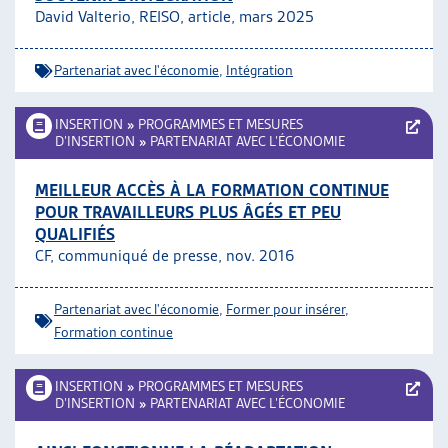
David Valterio, REISO, article
, mars 2025
ARTIAS
L’ASSOCIATION
PROJETS ET ACTIVITÉS
Partenariat avec l'économie
,
Intégration
JOURNÉES D’AUTOMNE
INSERTION
»
PROGRAMMES ET MESURES
D’INSERTION
»
PARTENARIAT AVEC L’ÉCONOMIE
MEILLEUR ACCÈS À LA FORMATION CONTINUE
POUR TRAVAILLEURS PLUS ÂGÉS ET PEU
QUALIFIÉS
CF, communiqué de presse, nov. 2016
Partenariat avec l'économie
,
Former pour insérer
,
Formation continue
INSERTION
»
PROGRAMMES ET MESURES
D’INSERTION
»
PARTENARIAT AVEC L’ÉCONOMIE