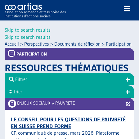
association romande et tessinoise des
institutions d’actions sociale
Rechercher
Skip to search results
Skip to search results
Accueil
>
Perspectives
>
Documents de réflexion
>
Participation
PARTICIPATION
RESSOURCES THÉMATIQUES
NOS PUBLICATIONS
Filtrer
ARTICLES
Trier
DOSSIERS DU MOIS
VEILLE
ENJEUX SOCIAUX
»
PAUVRETÉ
RESSOURCES
THÉMATIQUES
LE CONSEIL POUR LES QUESTIONS DE PAUVRETÉ
EN SUISSE PREND FORME
GUIDE SOCIAL ROMAND
CF, communiqué de presse, mars 2026;
Plateforme
AUTRES