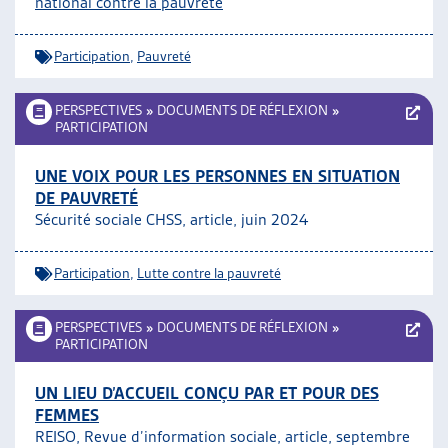
national contre la pauvreté
ARTIAS
L’ASSOCIATION
Participation
,
Pauvreté
PROJETS ET ACTIVITÉS
JOURNÉES D’AUTOMNE
PERSPECTIVES
»
DOCUMENTS DE RÉFLEXION
»
PARTICIPATION
UNE VOIX POUR LES PERSONNES EN SITUATION
DE PAUVRETÉ
Sécurité sociale CHSS, article, juin 2024
Participation
,
Lutte contre la pauvreté
PERSPECTIVES
»
DOCUMENTS DE RÉFLEXION
»
PARTICIPATION
UN LIEU D’ACCUEIL CONÇU PAR ET POUR DES
FEMMES
REISO, Revue d’information sociale, article, septembre