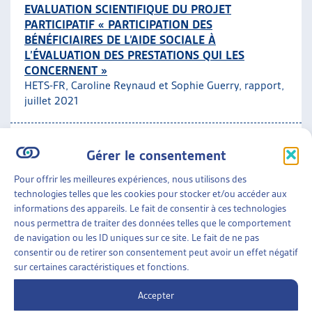
EVALUATION SCIENTIFIQUE DU PROJET
PARTICIPATIF « PARTICIPATION DES
BÉNÉFICIAIRES DE L’AIDE SOCIALE À
L’ÉVALUATION DES PRESTATIONS QUI LES
CONCERNENT »
HETS-FR, Caroline Reynaud et Sophie Guerry, rapport,
juillet 2021
Participation
Gérer le consentement
PERSPECTIVES
»
DOCUMENTS DE RÉFLEXION
»
Pour offrir les meilleures expériences, nous utilisons des
PARTICIPATION
technologies telles que les cookies pour stocker et/ou accéder aux
informations des appareils. Le fait de consentir à ces technologies
ECOUTER LA VOIX DES BÉNÉFICIAIRES DE L’AIDE
nous permettra de traiter des données telles que le comportement
SOCIALE : LE PROJET PARTICIPATION DE L’ARTIAS
de navigation ou les ID uniques sur ce site. Le fait de ne pas
Amanda Ioset, dossier du mois, juillet 2021
consentir ou de retirer son consentement peut avoir un effet négatif
sur certaines caractéristiques et fonctions.
Participation
,
Aide sociale
,
Lutte contre la
ARTIAS
Accepter
pauvreté