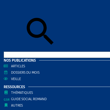
Skip to sear
Skip to sear
Accueil
>
Per
PERSPE
RESS
Filtrer
RECHERC
NOS PUBLICATIONS
ARTICLES
DOSSIERS DU MOIS
VEILLE
RESSOURCES
THÉMATIQUES
GUIDE SOCIAL ROMAND
AUTRES
THÈMES