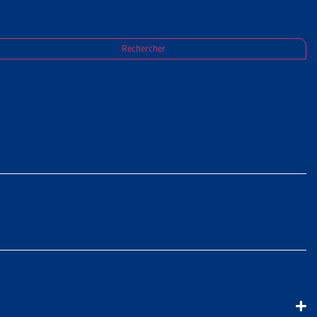
Rechercher