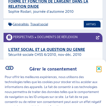
FORME ET FONCTION DE L’ARGENT DANS LA
RELATION D’AIDE
Sophie Rodari, journée d’automne 2010
Généralités
,
Travail social
ARTIAS
PERSPECTIVES
»
DOCUMENTS DE RÉFLEXION
L’ETAT SOCIAL ET LA QUESTION DU GENRE
Sécurité sociale CHSS 6/2010, nov-déc. 2010
Documents de réflexion
Gérer le consentement
Pour offrir les meilleures expériences, nous utilisons des
technologies telles que les cookies pour stocker et/ou accéder aux
PERSPECTIVES
»
DOCUMENTS DE RÉFLEXION
»
informations des appareils. Le fait de consentir à ces technologies
PROPOSITIONS DE RÉFORMES
nous permettra de traiter des données telles que le comportement
de navigation ou les ID uniques sur ce site. Le fait de ne pas
POUR UNE VISION NOUVELLE DE LA SÉCURITÉ
consentir ou de retirer son consentement peut avoir un effet négatif
SOCIALE