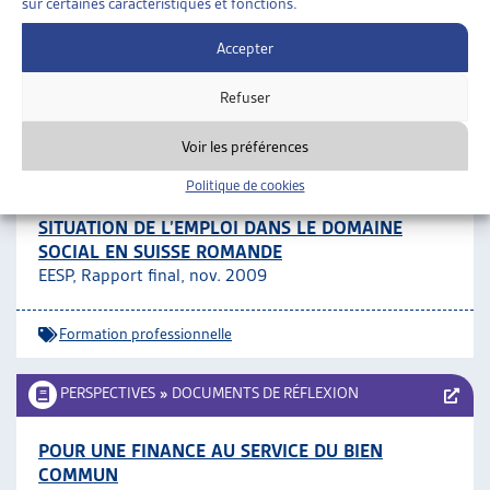
sur certaines caractéristiques et fonctions.
ActualitéSociale, Stéphane Rossini, juil-août 2008
Accepter
Propositions de réformes
Refuser
PERSPECTIVES
»
TRAVAIL SOCIAL
»
FORMATION
Voir les préférences
PROFESSIONNELLE
Politique de cookies
ENQUÊTE TRIPARTITE-FORS 2008 SUR LA
SITUATION DE L’EMPLOI DANS LE DOMAINE
SOCIAL EN SUISSE ROMANDE
EESP, Rapport final, nov. 2009
Formation professionnelle
PERSPECTIVES
»
DOCUMENTS DE RÉFLEXION
POUR UNE FINANCE AU SERVICE DU BIEN
COMMUN