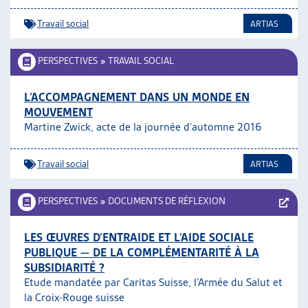
ARTIAS
Travail social
ARTIAS
L’ASSOCIATION
PROJETS ET ACTIVITÉS
PERSPECTIVES
»
TRAVAIL SOCIAL
JOURNÉES D’AUTOMNE
L’ACCOMPAGNEMENT DANS UN MONDE EN
MOUVEMENT
Martine Zwick, acte de la journée d’automne 2016
Travail social
ARTIAS
PERSPECTIVES
»
DOCUMENTS DE RÉFLEXION
LES ŒUVRES D’ENTRAIDE ET L’AIDE SOCIALE
PUBLIQUE — DE LA COMPLÉMENTARITÉ À LA
SUBSIDIARITÉ ?
Etude mandatée par Caritas Suisse, l’Armée du Salut et
la Croix-Rouge suisse