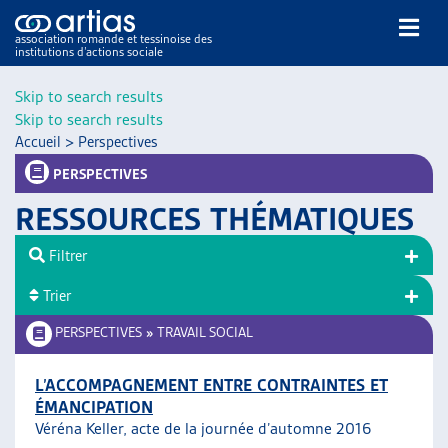
association romande et tessinoise des
institutions d’actions sociale
Rechercher
Skip to search results
Skip to search results
Accueil
>
Perspectives
PERSPECTIVES
RESSOURCES THÉMATIQUES
NOS PUBLICATIONS
Filtrer
ARTICLES
Trier
DOSSIERS DU MOIS
VEILLE
PERSPECTIVES
»
TRAVAIL SOCIAL
RESSOURCES
THÉMATIQUES
L’ACCOMPAGNEMENT ENTRE CONTRAINTES ET
ÉMANCIPATION
GUIDE SOCIAL ROMAND
Véréna Keller, acte de la journée d’automne 2016
AUTRES