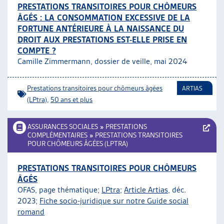
PRESTATIONS TRANSITOIRES POUR CHÔMEURS
ARTIAS
ÂGÉS : LA CONSOMMATION EXCESSIVE DE LA
L’ASSOCIATION
FORTUNE ANTÉRIEURE À LA NAISSANCE DU
PROJETS ET ACTIVITÉS
DROIT AUX PRESTATIONS EST-ELLE PRISE EN
JOURNÉES D’AUTOMNE
COMPTE ?
Camille Zimmermann, dossier de veille, mai 2024
Prestations transitoires pour chômeurs âgées
ARTIAS
(LPtra)
,
50 ans et plus
ASSURANCES SOCIALES
»
PRESTATIONS
COMPLÉMENTAIRES
»
PRESTATIONS TRANSITOIRES
POUR CHÔMEURS ÂGÉES (LPTRA)
PRESTATIONS TRANSITOIRES POUR CHÔMEURS
ÂGÉS
OFAS, page thématique;
LPtra
;
Article Artias
, déc.
2023;
Fiche socio-juridique sur notre Guide social
romand