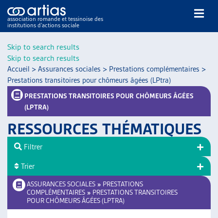
association romande et tessinoise des
institutions d’actions sociale
Rechercher
Skip to search results
Skip to search results
Accueil
>
Assurances sociales
>
Prestations complémentaires
>
Prestations transitoires pour chômeurs âgées (LPtra)
PRESTATIONS TRANSITOIRES POUR CHÔMEURS ÂGÉES
(LPTRA)
NOS PUBLICATIONS
RESSOURCES THÉMATIQUES
ARTICLES
DOSSIERS DU MOIS
Filtrer
VEILLE
Trier
RESSOURCES
ASSURANCES SOCIALES
»
PRESTATIONS
THÉMATIQUES
COMPLÉMENTAIRES
»
PRESTATIONS TRANSITOIRES
GUIDE SOCIAL ROMAND
POUR CHÔMEURS ÂGÉES (LPTRA)
AUTRES