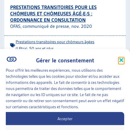
PRESTATIONS TRANSITOIRES POUR LES
CHÔMEURS ET CHÔMEUSES ÂGÉ-E-S :
ORDONNANCE EN CONSULTATION
OFAS, communiqué de presse, nov. 2020
Prestations transitoires pour chômeurs âgées
(LPtra)
,
50 ans et plus
Gérer le consentement
ASSURANCES SOCIALES
»
PRESTATIONS
COMPLÉMENTAIRES
»
PRESTATIONS TRANSITOIRES
Pour offrir les meilleures expériences, nous utilisons des
POUR CHÔMEURS ÂGÉES (LPTRA)
technologies telles que les cookies pour stocker et/ou accéder aux
informations des appareils. Le fait de consentir à ces technologies
LES NOUVELLES PRESTATIONS TRANSITOIRES
nous permettra de traiter des données telles que le comportement
POUR CHÔMEURS ET CHÔMEUSES ÂGÉES SONT
de navigation ou les ID uniques sur ce site. Le fait de ne pas
SOUS TOIT
consentir ou de retirer son consentement peut avoir un effet négatif
sur certaines caractéristiques et fonctions.
Paola Stanic, Dossier Veille, juin 2020
Accepter
Prestations transitoires pour chômeurs âgées
ARTIAS
(LPtra)
,
50 ans et plus