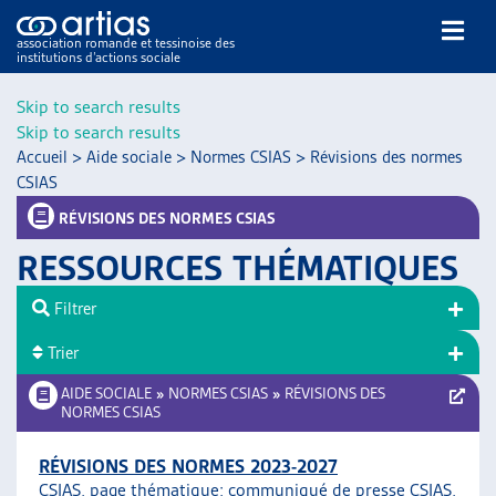
association romande et tessinoise des
institutions d’actions sociale
Rechercher
Skip to search results
Skip to search results
Accueil
>
Aide sociale
>
Normes CSIAS
>
Révisions des normes
CSIAS
RÉVISIONS DES NORMES CSIAS
RESSOURCES THÉMATIQUES
NOS PUBLICATIONS
ARTICLES
Filtrer
DOSSIERS DU MOIS
Trier
VEILLE
AIDE SOCIALE
»
NORMES CSIAS
»
RÉVISIONS DES
RESSOURCES
NORMES CSIAS
THÉMATIQUES
GUIDE SOCIAL ROMAND
RÉVISIONS DES NORMES 2023-2027
AUTRES
CSIAS, page thématique;
communiqué de presse CSIAS
,