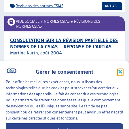
Révisions des normes CSIAS
ARTIAS
AIDE SOCIALE
»
NORMES CSIAS
»
RÉVISIONS DES
NORMES CSIAS
CONSULTATION SUR LA RÉVISION PARTIELLE DES
NORMES DE LA CSIAS – RÉPONSE DE L’ARTIAS
Martine Kurth, août 2004
Révisions des normes CSIAS
ARTIAS
Gérer le consentement
Pour offrir les meilleures expériences, nous utilisons des
AIDE SOCIALE
»
NORMES CSIAS
»
RÉVISIONS DES
technologies telles que les cookies pour stocker et/ou accéder aux
NORMES CSIAS
informations des appareils. Le fait de consentir à ces technologies
nous permettra de traiter des données telles que le comportement
RÉVISION DES NORMES CSIAS, ENJEUX ET
de navigation ou les ID uniques sur ce site. Le fait de ne pas
PERSPECTIVES, LE POINT DE VUE D’UN SERVICE
consentir ou de retirer son consentement peut avoir un effet négatif
PRIVÉ
sur certaines caractéristiques et fonctions.
ARTIASinfo 1/2004, mars 2004