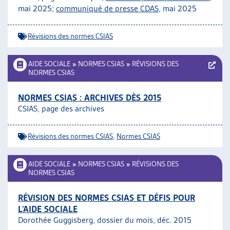
mai 2025;
communiqué de presse CDAS
, mai 2025
ARTIAS
L’ASSOCIATION
PROJETS ET ACTIVITÉS
Révisions des normes CSIAS
JOURNÉES D’AUTOMNE
AIDE SOCIALE
»
NORMES CSIAS
»
RÉVISIONS DES
NORMES CSIAS
NORMES CSIAS : ARCHIVES DÈS 2015
CSIAS, page des archives
Révisions des normes CSIAS
,
Normes CSIAS
AIDE SOCIALE
»
NORMES CSIAS
»
RÉVISIONS DES
NORMES CSIAS
RÉVISION DES NORMES CSIAS ET DÉFIS POUR
L’AIDE SOCIALE
Dorothée Guggisberg, dossier du mois, déc. 2015