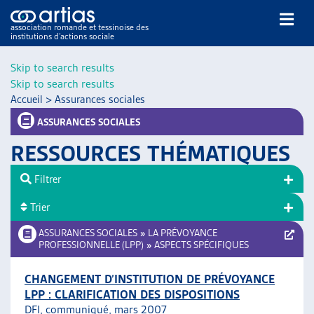
association romande et tessinoise des
institutions d’actions sociale
Rechercher
Skip to search results
Skip to search results
Accueil
>
Assurances sociales
ASSURANCES SOCIALES
RESSOURCES THÉMATIQUES
NOS PUBLICATIONS
Filtrer
ARTICLES
Trier
DOSSIERS DU MOIS
VEILLE
ASSURANCES SOCIALES
»
LA PRÉVOYANCE
PROFESSIONNELLE (LPP)
»
ASPECTS SPÉCIFIQUES
RESSOURCES
THÉMATIQUES
CHANGEMENT D’INSTITUTION DE PRÉVOYANCE
GUIDE SOCIAL ROMAND
LPP : CLARIFICATION DES DISPOSITIONS
AUTRES
DFI, communiqué, mars 2007