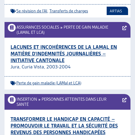
5e révision de l'AI
,
Transferts de charges
ARTIAS
ASSURANCES SOCIALES
»
PERTE DE GAIN MALADIE
(LAMAL ET LCA)
LACUNES ET INCOHÉRENCES DE LA LAMAL EN
MATIÈRE D’INDEMNITÉS JOURNALIÈRES –
INITIATIVE CANTONALE
Jura, Curia Vista, 2003-2004
Perte de gain maladie (LAMal et LCA)
INSERTION
»
PERSONNES ATTEINTES DANS LEUR
SANTÉ
TRANSFORMER LE HANDICAP EN CAPACITÉ –
PROMOUVOIR LE TRAVAIL ET LA SÉCURITÉ DES
REVENUS DES PERSONNES HANDICAPÉES