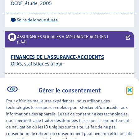
OCDE, étude, 2005
Soins de longue durée
ASSURANCES SOCIALES
»
ASSURANCE-ACCIDENT
(LAA)
FINANCES DE L’ASSURANCE-ACCIDENTS
OFAS, statistiques à jour
Assurance-accident (LAA)
Gérer le consentement
ASSURANCES SOCIALES
»
ASSURANCE-MALADIE
Pour offrir les meilleures expériences, nous utilisons des
(LAMAL)
»
SOINS DE LONGUE DURÉE
technologies telles que les cookies pour stocker et/ou accéder aux
informations des appareils. Le fait de consentir à ces technologies
MESSAGE RELATIF À LA LOI FÉDÉRALE SUR LE
nous permettra de traiter des données telles que le comportement
NOUVEAU RÉGIME DE FINANCEMENT DES SOINS
de navigation ou les ID uniques sur ce site. Le fait de ne pas
CF, fév. 2005
consentir ou de retirer son consentement peut avoir un effet négatif