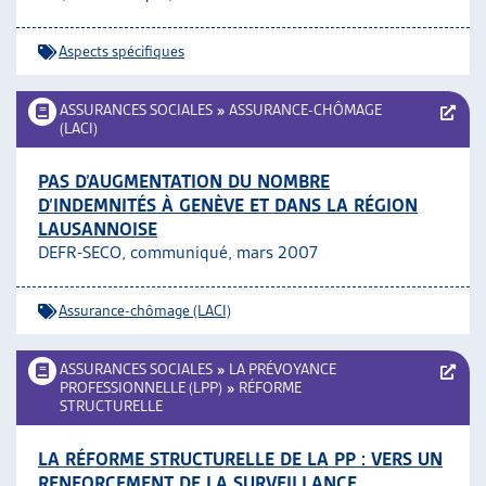
ARTIAS
L’ASSOCIATION
Aspects spécifiques
PROJETS ET ACTIVITÉS
JOURNÉES D’AUTOMNE
ASSURANCES SOCIALES
»
ASSURANCE-CHÔMAGE
(LACI)
PAS D’AUGMENTATION DU NOMBRE
D’INDEMNITÉS À GENÈVE ET DANS LA RÉGION
LAUSANNOISE
DEFR-SECO, communiqué, mars 2007
Assurance-chômage (LACI)
ASSURANCES SOCIALES
»
LA PRÉVOYANCE
PROFESSIONNELLE (LPP)
»
RÉFORME
STRUCTURELLE
LA RÉFORME STRUCTURELLE DE LA PP : VERS UN
RENFORCEMENT DE LA SURVEILLANCE