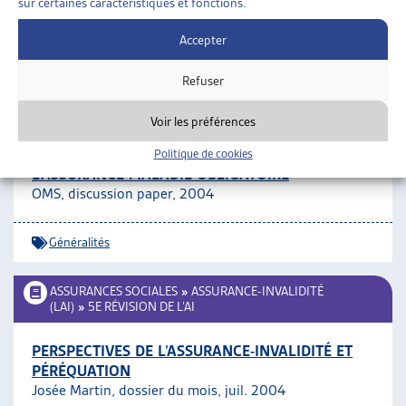
sur certaines caractéristiques et fonctions.
Soins de longue durée
Accepter
ASSURANCES SOCIALES
»
ASSURANCE-MALADIE
Refuser
(LAMAL)
»
GÉNÉRALITÉS
Voir les préférences
LE FINANCEMENT DU SYSTÈME DE SANTÉ EN
FRANCE: RÔLE ET ORGANISATION DE
Politique de cookies
L’ASSURANCE MALADIE OBLIGATOIRE
OMS, discussion paper, 2004
Généralités
ASSURANCES SOCIALES
»
ASSURANCE-INVALIDITÉ
(LAI)
»
5E RÉVISION DE L’AI
PERSPECTIVES DE L’ASSURANCE-INVALIDITÉ ET
PÉRÉQUATION
Josée Martin, dossier du mois, juil. 2004