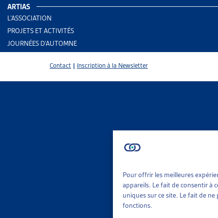
ARTIAS
L’ASSOCIATION
PROJETS ET ACTIVITÉS
JOURNÉES D’AUTOMNE
Contact
|
Inscription à la Newsletter
Pour offrir les meilleures expéri
2 results
Aid
appareils. Le fait de consentir à
Rap
uniques sur ce site. Le fait de n
fonctions.
Trier
Per
Le 