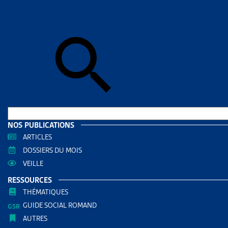
Skip to sear
Skip to sear
Accueil
>
Aid
TESSIN
RESS
Filtrer
RECHERC
NOS PUBLICATIONS
ARTICLES
DOSSIERS DU MOIS
VEILLE
RESSOURCES
THÉMATIQUES
GUIDE SOCIAL ROMAND
AUTRES
THÈMES