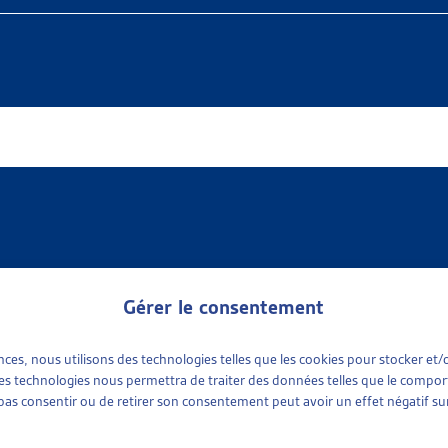
Gérer le consentement
ences, nous utilisons des technologies telles que les cookies pour stocker e
 available
e sociale
(1)
 ces technologies nous permettra de traiter des données telles que le compo
ports sociaux cantonaux
(1)
e pas consentir ou de retirer son consentement peut avoir un effet négatif sur
tinence
plus récent