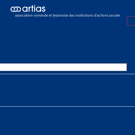
ch results
ch results
association romande et tessinoise des institutions d’actions sociale
e sociale
>
Rapports sociaux cantonaux
>
Tessin
OURCES THÉMATIQUES
HE