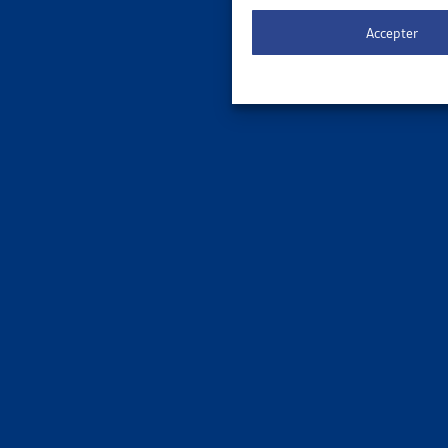
Le 
ORDRE DE
Accepter
3 results