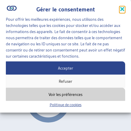
Gérer le consentement
PERSPECTIVES
»
TRAVAIL SOCIAL
»
TRAVAIL SOCIAL
COLLECTIF
Pour offrir les meilleures expériences, nous utilisons des
technologies telles que les cookies pour stocker et/ou accéder aux
TRAVAILLEUR SOCIAL POUR RÉTABLIR DES
informations des appareils. Le fait de consentir à ces technologies
TERRAINS DE MÉDIATION ENTRE L’INDIVIDUEL ET
nous permettra de traiter des données telles que le comportement
LE COLLECTIF
de navigation ou les ID uniques sur ce site. Le fait de ne pas
Florence Nater et Barbara Zbinden, dossier du mois,
consentir ou de retirer son consentement peut avoir un effet négatif
sur certaines caractéristiques et fonctions.
mars 2015
Accepter
Travail social collectif
Refuser
Voir les préférences
Politique de cookies