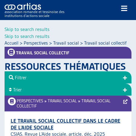
association romande et tessinoise des
institutions d’actions sociale
Rechercher
Skip to search results
Skip to search results
Accueil
>
Perspectives
>
Travail social
>
Travail social collectif
TRAVAIL SOCIAL COLLECTIF
RESSOURCES THÉMATIQUES
NOS PUBLICATIONS
Filtrer
ARTICLES
Trier
DOSSIERS DU MOIS
VEILLE
PERSPECTIVES
»
TRAVAIL SOCIAL
»
TRAVAIL SOCIAL
COLLECTIF
RESSOURCES
THÉMATIQUES
LE TRAVAIL SOCIAL COLLECTIF DANS LE CADRE
GUIDE SOCIAL ROMAND
DE L’AIDE SOCIALE
AUTRES
CSIAS, Revue L’Aide sociale, article, déc. 2025