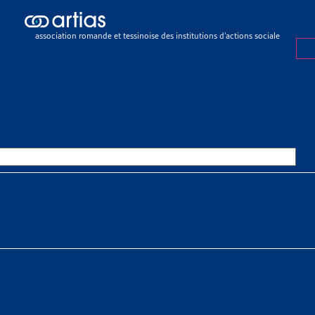
ch results
ch results
association romande et tessinoise des institutions d’actions sociale
e sociale
>
Rapports sociaux cantonaux
>
Vaud
OURCES THÉMATIQUES
HE