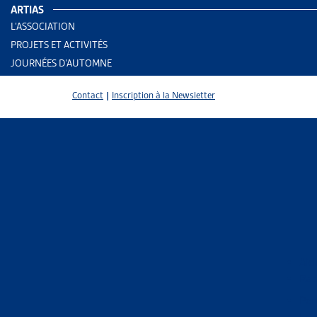
ARTIAS
L’ASSOCIATION
PROJETS ET ACTIVITÉS
JOURNÉES D’AUTOMNE
Contact
|
Inscription à la Newsletter
2 results
Aid
Rap
Trier
Per
Le 