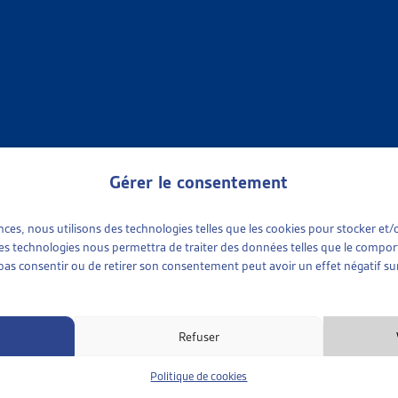
OCIALE
»
RAPPORTS SOCIAUX CANTONAUX
»
VAUD
 SOCIAL VAUDOIS 2026 : ANALYSE ET REVISITE DE LA SI
 Vaud, rapport, fév. 2026
Gérer le consentement
OCIALE
»
RAPPORTS SOCIAUX CANTONAUX
»
VAUD
NE : RAPPORTS SOCIAUX
ences, nous utilisons des technologies telles que les cookies pour stocker e
Lausanne, rapports,
2015
,
2014
,
2013
 ces technologies nous permettra de traiter des données telles que le compo
e pas consentir ou de retirer son consentement peut avoir un effet négatif sur
Refuser
OCIALE
»
RAPPORTS SOCIAUX CANTONAUX
»
VAUD
Politique de cookies
 SOCIAL VAUDOIS 2017: NOUVEL INSTRUMENT DE PILOTA