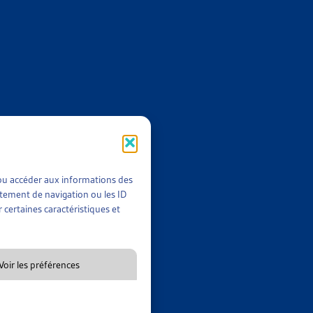
TUATION DE LA POPULATION VAUDOISE ENTRE 2012 ET
t/ou accéder aux informations des
rtement de navigation ou les ID
 certaines caractéristiques et
Voir les préférences
GE DU DÉVELOPPEMENT DE LA POLITIQUE SOCIALE