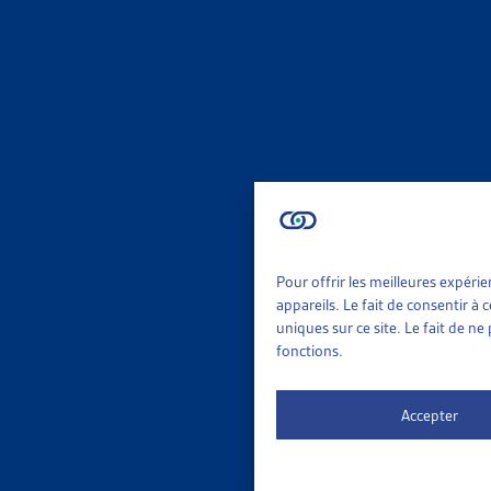
AIDE S
RAPPORT
2022
Canton de
Vaud
AIDE S
LAUSAN
Pour offrir les meilleures expéri
Ville de 
appareils. Le fait de consentir à
uniques sur ce site. Le fait de n
fonctions.
Vaud
Accepter
AIDE S
RAPPORT