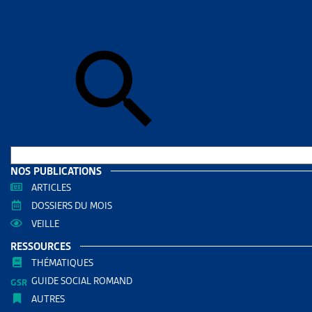
Skip to sear
Skip to sear
Accueil
>
Aid
VAUD
RESS
Filtrer
RECHERC
NOS PUBLICATIONS
ARTICLES
DOSSIERS DU MOIS
VEILLE
RESSOURCES
THÉMATIQUES
GUIDE SOCIAL ROMAND
AUTRES
THÈMES