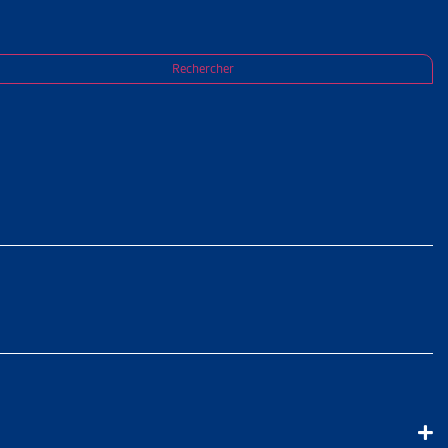
mer drastiquement le nombre de rentes
Rechercher
SLATEUR
T LE