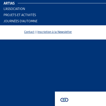
ARTIAS
L’ASSOCIATION
AUTRES RE
PROJETS ET ACTIVITÉS
JOURNÉES D’AUTOMNE
Assura
Contact
|
Inscription à la Newsletter
Assura
Assura
PARTAGER
Entré en vig
prévoit de 
bénéficiaire