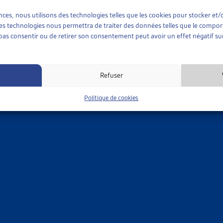
n», d’une part, et «la révision des rentes par le biais des dis
ences, nous utilisons des technologies telles que les cookies pour stocker e
stions au niveau de l’application du droit.
 ces technologies nous permettra de traiter des données telles que le compo
e pas consentir ou de retirer son consentement peut avoir un effet négatif sur
istes des assurances sociales, et de l’assurance-invalidité en par
critique de cette importante réforme.
MÊME THÈME…
Refuser
•
ANALYSES SPÉCIFIQUES
R DE VEILLE
Politique de cookies
RGISSEMENT DE LA JURISPRUDENCE DU TF, L’OFAS VA-T-IL T
iqué dans une précédente actualité, le Tribunal fédéral a modifi
n cas de [...]
ent
»
Analyses spécifiques
•
ANALYSES SPÉCIFIQUES
R DE VEILLE
CE INVALIDITÉ: LE PREMIER VOLET DE LA 6E RÉVISION DE