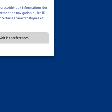
positions finales», d’autre part. Ce qui ne va pas sans poser
t/ou accéder aux informations des
rtement de navigation ou les ID
 certaines caractéristiques et
ticulier, les avocats Jean-Marie Agier et Philippe Graf, livrent
Voir les préférences
ROP VITE?
é sa jurisprudence en matière d’évaluation du droit à une
 LA LOI ENTRE EN VIGUEUR EN JANVIER 2012