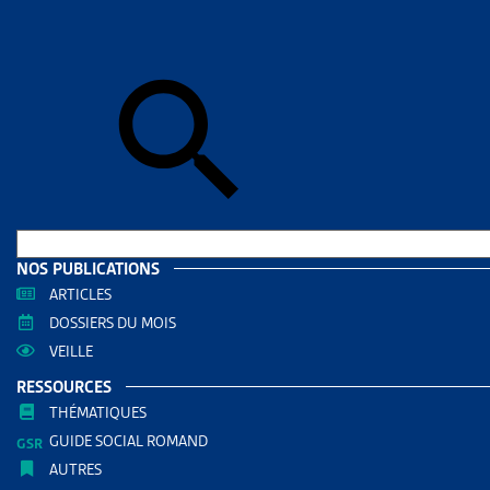
Accueil
>
Dos
DOSSIE
6E RÉ
ENTE
NOMB
DOCUMENTS
NOS PUBLICATIONS
Dossie
ARTICLES
DOSSIERS DU MOIS
RÉDIGÉ PAR
VEILLE
RESSOURCES
Jean-Mar
THÉMATIQUES
Avocat
GUIDE SOCIAL ROMAND
Philippe 
AUTRES
Avocat