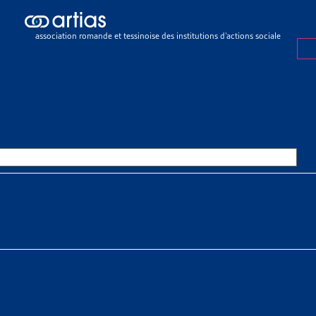
sier de veille
>
6e révision LAI: comment le législateur entend suppri
association romande et tessinoise des institutions d’actions sociale
R DE VEILLE
2 JANVIER 2012
VISION LAI: COMMENT LE LÉGI
ND SUPPRIMER DRASTIQUEMEN
RE DE RENTES
 À TÉLÉCHARGER
r de veille complet
ie Agier
Graf