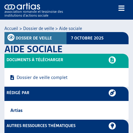
association romande et tessinoise des
institutions d’actions sociale
Rechercher
Accueil
>
Dossier de veille
>
Aide sociale
DOSSIER DE VEILLE
7 OCTOBRE 2025
AIDE SOCIALE
DOCUMENTS À TÉLÉCHARGER
NOS PUBLICATIONS
Dossier de veille complet
ARTICLES
DOSSIERS DU MOIS
RÉDIGÉ PAR
VEILLE
RESSOURCES
Artias
THÉMATIQUES
GUIDE SOCIAL ROMAND
AUTRES RESSOURCES THÉMATIQUES
AUTRES