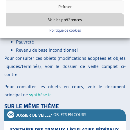
qui arrivent en Suisse
Refuser
Jeunes adultes à l’aide sociale
Loi-cadre relative à l’aide sociale
Voir les préférences
Naturalisation facilitée pour les mineurs à l’aide
Politique de cookies
sociale
Pauvreté
Revenu de base inconditionnel
Pour consulter ces objets (modifications adoptées et objets
liquidés/terminés), voir le dossier de veille complet ci-
contre.
Pour consulter les objets en cours, voir le document
principal de
synthèse ici
SUR LE MÊME THÈME…
•
OBJETS EN COURS
DOSSIER DE VEILLE
SYNTHÈSE DES TRAVAUX LÉGISLATIFS FÉDÉRAUX