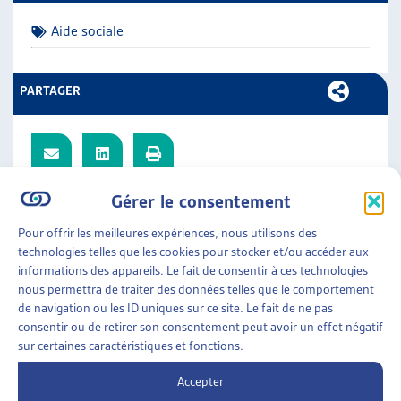
ARTIAS
Aide sociale
L’ASSOCIATION
PROJETS ET ACTIVITÉS
JOURNÉES D’AUTOMNE
PARTAGER
Gérer le consentement
Vous trouverez dans ce document les objets archivés de la
Synthèse des travaux législatifs fédéraux.
Pour offrir les meilleures expériences, nous utilisons des
technologies telles que les cookies pour stocker et/ou accéder aux
Liste des objets traités sur le thème « Aide sociale » :
informations des appareils. Le fait de consentir à ces technologies
nous permettra de traiter des données telles que le comportement
Conséquences des inégalités en Suisse
de navigation ou les ID uniques sur ce site. Le fait de ne pas
consentir ou de retirer son consentement peut avoir un effet négatif
Etat de l’aide sociale
sur certaines caractéristiques et fonctions.
Imposition de l’aide sociale
Interdire le recours à l’aide sociale pour les étrangers
Accepter