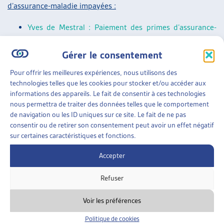
d’assurance-maladie impayées :
Yves de Mestral : Paiement des primes d’assurance-
maladie courantes : projet-pilote des Offices des
Gérer le consentement
poursuites de la Ville de Zurich, Dossier du mois,
février 2022
.
Pour offrir les meilleures expériences, nous utilisons des
Paola Stanić : Primes d’assurance-maladie impayées : à
technologies telles que les cookies pour stocker et/ou accéder aux
informations des appareils. Le fait de consentir à ces technologies
petits pas vers une meilleure solution ? Dossier Veille,
nous permettra de traiter des données telles que le comportement
mai 2021.
de navigation ou les ID uniques sur ce site. Le fait de ne pas
Florence Meyer, Martine Kurth, Sébastien Mercier :
consentir ou de retirer son consentement peut avoir un effet négatif
sur certaines caractéristiques et fonctions.
Jeunes endetté-es à la majorité parce que leurs
parents n’ont pas payé leurs primes d’assurance-
Accepter
maladie, Dossier Veille, octobre 2017.
Refuser
Veille parlementaire générale :
Voir les préférences
Un résumé des objets parlementaires sur les thèmes suivis
par l’Artias se trouve dans la
« Synthèse des travaux
Politique de cookies