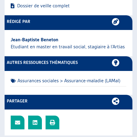
Dossier de veille complet
ARTIAS
L’ASSOCIATION
PROJETS ET ACTIVITÉS
RÉDIGÉ PAR
JOURNÉES D’AUTOMNE
Jean-Baptiste Beneton
Etudiant en master en travail social, stagiaire à l’Artias
AUTRES RESSOURCES THÉMATIQUES
Assurances sociales > Assurance-maladie (LAMal)
PARTAGER