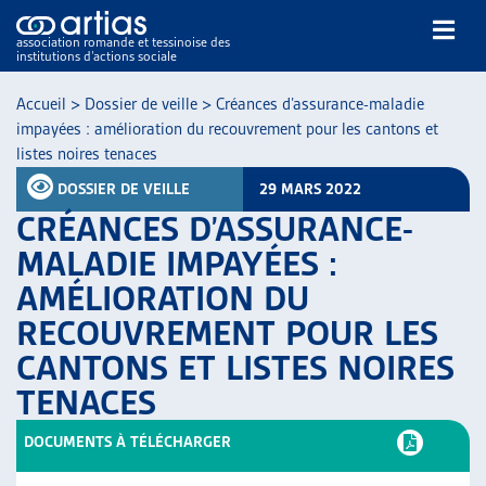
association romande et tessinoise des
institutions d’actions sociale
Rechercher
Accueil
>
Dossier de veille
>
Créances d’assurance-maladie
impayées : amélioration du recouvrement pour les cantons et
listes noires tenaces
DOSSIER DE VEILLE
29 MARS 2022
CRÉANCES D’ASSURANCE-
MALADIE IMPAYÉES :
NOS PUBLICATIONS
AMÉLIORATION DU
ARTICLES
RECOUVREMENT POUR LES
DOSSIERS DU MOIS
VEILLE
CANTONS ET LISTES NOIRES
RESSOURCES
TENACES
THÉMATIQUES
DOCUMENTS À TÉLÉCHARGER
GUIDE SOCIAL ROMAND
AUTRES