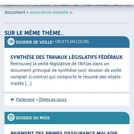
législatifs
», et, pour le sujet qui nous occupe, dans le
document «
assurance-maladie
».
SUR LE MÊME THÈME…
•
OBJETS EN COURS
DOSSIER DE VEILLE
SYNTHÈSE DES TRAVAUX LÉGISLATIFS FÉDÉRAUX
Retrouvez la veille législative de l’Artias dans un
document principal de synthèse (voir dossier de veille
complet ci-contre) qui comporte le résumé des objets
traités [...]
Parlement
»
Objets en cours
DOSSIER DU MOIS
PAIEMENT DES PRIMES D’ASSURANCE-MALADIE