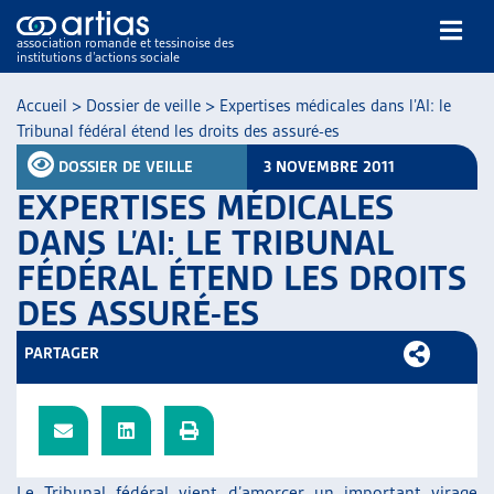
association romande et tessinoise des
institutions d’actions sociale
Rechercher
Accueil
>
Dossier de veille
>
Expertises médicales dans l’AI: le
Tribunal fédéral étend les droits des assuré-es
DOSSIER DE VEILLE
3 NOVEMBRE 2011
EXPERTISES MÉDICALES
DANS L’AI: LE TRIBUNAL
FÉDÉRAL ÉTEND LES DROITS
NOS PUBLICATIONS
DES ASSURÉ-ES
ARTICLES
DOSSIERS DU MOIS
PARTAGER
VEILLE
RESSOURCES
THÉMATIQUES
GUIDE SOCIAL ROMAND
AUTRES
Le Tribunal fédéral vient d’amorcer un important virage