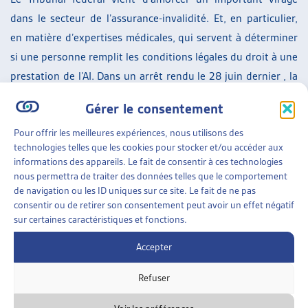
ARTIAS
dans le secteur de l’assurance-invalidité. Et, en particulier,
L’ASSOCIATION
en matière d’expertises médicales, qui servent à déterminer
PROJETS ET ACTIVITÉS
si une personne remplit les conditions légales du droit à une
JOURNÉES D’AUTOMNE
prestation de l’AI. Dans un arrêt rendu le 28 juin dernier , la
Haute Cour reconnaît que la procédure, soit l’instruction
Gérer le consentement
médicale, comporte un certain nombre de risques en
Pour offrir les meilleures expériences, nous utilisons des
défaveur de l’assuré-e. Dès lors, elle invite d’une part les
technologies telles que les cookies pour stocker et/ou accéder aux
autorités concernées – l’Office fédéral des assurances
informations des appareils. Le fait de consentir à ces technologies
sociales (OFAS) et les offices AI – à introduire différentes
nous permettra de traiter des données telles que le comportement
de navigation ou les ID uniques sur ce site. Le fait de ne pas
mesures sur le plan administratif, et d’autre part renforce
consentir ou de retirer son consentement peut avoir un effet négatif
les droits de participation des personnes assurées afin de
sur certaines caractéristiques et fonctions.
mettre ces dernières sur un pied d’égalité avec les offices AI.
Accepter
Dans le viseur du Tribunal fédéral, les expertises effectuées
par les Centres d’observation médicale de l’AI (COMAI). Ces
Refuser
centres effectuent des expertises médicales sur mandat des