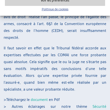
Voir les préférences
Offices AI, à qui il revient de déterminer si les conditions
Politique de cookies
pour l’obtention de prestations sont remplies. Or, selon un
avis de droit réalisé l’an passé, le principe de l’égalité des
armes, consacré à l’art. 6§1 de la Convention européenne
des droits de l’homme (CEDH), serait insuffisamment
respecté.
Il faut savoir en effet que le Tribunal fédéral accorde aux
expertises effectuées par les COMAI une force probante
quasi absolue. Cela signifie que le ou la juge ne s’écarte pas
sans motifs impératifs des conclusions d’une telle
évaluation. Alors qu’une expertise privée fournie par
l’assuré-e, quand bien même est-elle réalisée par un
spécialiste, a une valeur probante réduite.
>Téléchargez le
document
en Pdf
> Autres éclairages sur notre thème
Sécurité