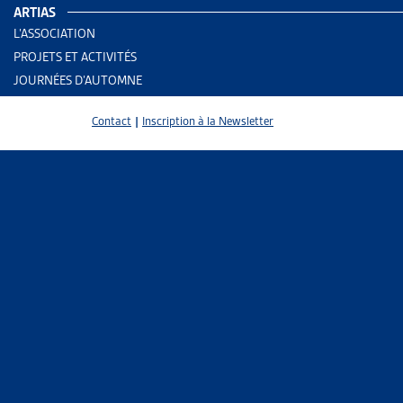
ARTIAS
Secrétair
L’ASSOCIATION
Sébastien
PROJETS ET ACTIVITÉS
Secrétair
JOURNÉES D’AUTOMNE
AUTRES RE
Contact
|
Inscription à la Newsletter
Enjeu
Assura
Assura
PARTAGER