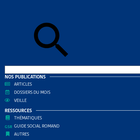
Accueil
>
Dos
maladie
DOSSIE
JEUNE
QUE L
PRIM
DOCUMENTS
NOS PUBLICATIONS
ARTICLES
Dossie
DOSSIERS DU MOIS
VEILLE
RÉDIGÉ PAR
RESSOURCES
THÉMATIQUES
Florence
GUIDE SOCIAL ROMAND
Avocate
AUTRES
Martine 