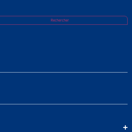
s n’ont pas payé leurs primes d’assurance-
Rechercher
 PARCE
É LEURS