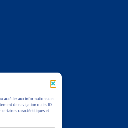
neurs sont considérés comme des preneurs d’assurance. Ce sont
eur nom l’assurance-maladie obligatoire. Cette particularité a
ipations aux coûts médicaux pendant la minorité des enfants
riérés de primes non payées.
 Le Conseil national n’a pas encore débattu de cette motion.
 l’idée d’interdire aux assurances la mise aux poursuites des
s.
t/ou accéder aux informations des
rtement de navigation ou les ID
 certaines caractéristiques et
ive 16.312 du Canton de Thurgovie, qui apporte plusieurs
tte occasion, nous avons publié un
dossier de veille
qui retrace