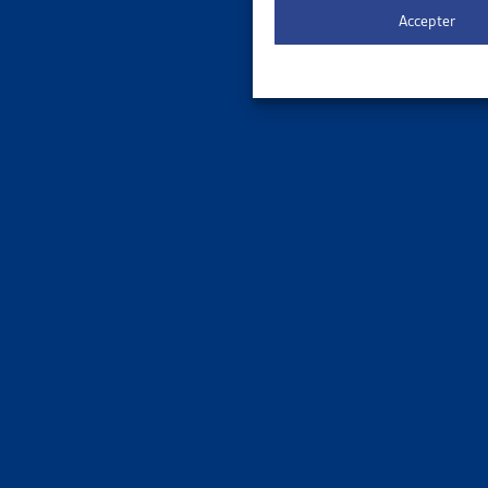
l’historiqu
Accepter
recouvremen
Autres dossi
Yves d
Dossie
Paola 
SUR LE 
DOSSIE
PAIEMEN
DE ZURI
Les créan
environ 7
Rédigé pa