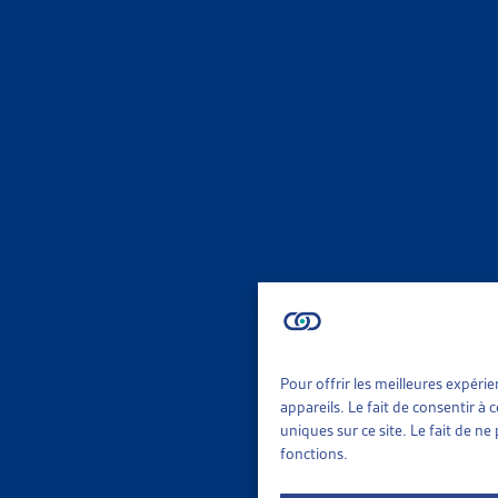
Résumé
Dans le dom
leurs parent
des conséqu
assurés: à l
En mai 2017
Cependant, d
jeunes conc
Le débat est
Pour offrir les meilleures expéri
Ajout, mars
appareils. Le fait de consentir à
uniques sur ce site. Le fait de n
Lors de la 
fonctions.
modificatio