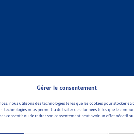
aine de l’assurance maladie obligatoire (LAMal), les enfants mi
s ou représentants légaux qui concluent pour leur compte et en l
ences lourdes en cas de non-paiement des primes ou des partic
eur majorité, ils peuvent se retrouver avec les dettes liées aux ar
, une motion a été déposée au Parlement pour modifier la LAMal.
ans sa réponse du 6 septembre 2017, le Conseil fédéral a rejeté
ernés, avec des raisons qui méritent au minimum d’être débattue
 dès lors ouvert au Parlement.
Gérer le consentement
ences, nous utilisons des technologies telles que les cookies pour stocker e
 2022 :
 ces technologies nous permettra de traiter des données telles que le compo
e pas consentir ou de retirer son consentement peut avoir un effet négatif sur
session de printemps 2022, le Parlement a adopté l’initiat
ns dans la gestion des primes d’assurance-maladie impayées. À ce