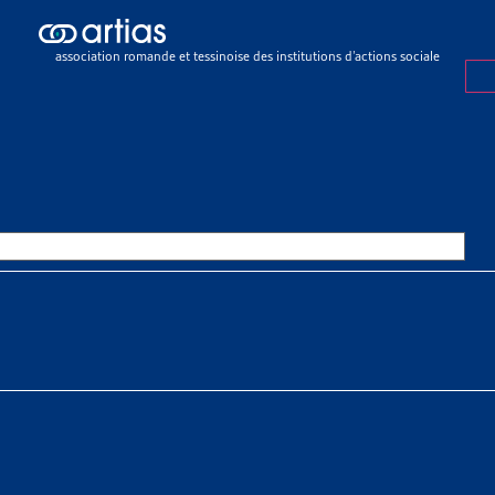
sier de veille
>
Jeunes endetté-es à la majorité parce que leurs parent
association romande et tessinoise des institutions d’actions sociale
R DE VEILLE
2 OCTOBRE 2017
S ENDETTÉ-ES À LA MAJORITÉ
EURS PARENTS N’ONT PAS PAY
ES D’ASSURANCE-MALADIE
 À TÉLÉCHARGER
r de veille complet
 Meyer
Kurth