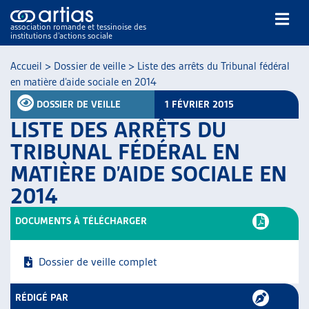
association romande et tessinoise des
institutions d’actions sociale
Rechercher
Accueil
>
Dossier de veille
>
Liste des arrêts du Tribunal fédéral
en matière d’aide sociale en 2014
DOSSIER DE VEILLE
1 FÉVRIER 2015
LISTE DES ARRÊTS DU
TRIBUNAL FÉDÉRAL EN
MATIÈRE D’AIDE SOCIALE EN
NOS PUBLICATIONS
2014
ARTICLES
DOSSIERS DU MOIS
DOCUMENTS À TÉLÉCHARGER
VEILLE
RESSOURCES
Dossier de veille complet
THÉMATIQUES
GUIDE SOCIAL ROMAND
RÉDIGÉ PAR
AUTRES