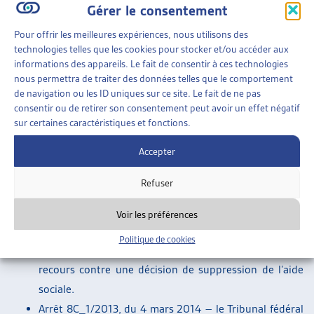
Gérer le consentement
de la qualité pour recourir d’une commune dans la
procédure cantonale.
Pour offrir les meilleures expériences, nous utilisons des
technologies telles que les cookies pour stocker et/ou accéder aux
Arrêt 8C_239/2014, du 14 mai 2014 – Quand il s’agit
informations des appareils. Le fait de consentir à ces technologies
d’examiner la question de l’effet suspensif d’un
nous permettra de traiter des données telles que le comportement
recours contre une décision de suppression de l’aide
de navigation ou les ID uniques sur ce site. Le fait de ne pas
consentir ou de retirer son consentement peut avoir un effet négatif
sociale, il ne faut pas regarder seulement les chances
sur certaines caractéristiques et fonctions.
de succès du recours, mais également les intérêts en
présence. Il en ressort que dans la mesure où le
Accepter
recourant ne serait pas à même de se procurer par lui-
Refuser
même les moyens nécessaires à la garantie de ses
besoins élémentaires pour survivre d’une manière
Voir les préférences
conforme aux exigences de la dignité humaine, l’effet
Politique de cookies
suspensif devrait être généralement accordé à un
recours contre une décision de suppression de l’aide
sociale.
Arrêt 8C_1/2013, du 4 mars 2014 – le Tribunal fédéral