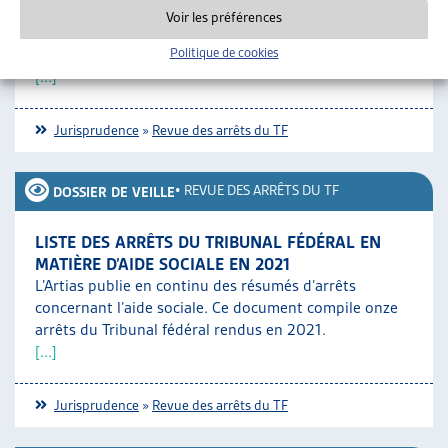
L’Artias publie en continu des résumés d’arrêts
Voir les préférences
concernant l’aide sociale. Ce document compile dix
arrêts du Tribunal fédéral rendus en 2022.
Politique de cookies
[...]
Jurisprudence
»
Revue des arrêts du TF
•
REVUE DES ARRÊTS DU TF
DOSSIER DE VEILLE
LISTE DES ARRÊTS DU TRIBUNAL FÉDÉRAL EN
MATIÈRE D’AIDE SOCIALE EN 2021
L’Artias publie en continu des résumés d’arrêts
concernant l’aide sociale. Ce document compile onze
arrêts du Tribunal fédéral rendus en 2021.
[...]
Jurisprudence
»
Revue des arrêts du TF