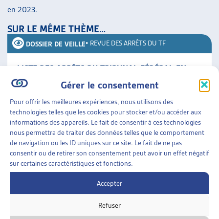
en 2023.
SUR LE MÊME THÈME…
•
REVUE DES ARRÊTS DU TF
DOSSIER DE VEILLE
LISTE DES ARRÊTS DU TRIBUNAL FÉDÉRAL EN
MATIÈRE D’AIDE SOCIALE EN 2024
Gérer le consentement
L’Artias publie en continu des résumés d’arrêts
concernant l’aide sociale. Ce document compile tous
Pour offrir les meilleures expériences, nous utilisons des
les arrêts du Tribunal fédéral rendus en 2024. Il
technologies telles que les cookies pour stocker et/ou accéder aux
contient sept [...]
informations des appareils. Le fait de consentir à ces technologies
nous permettra de traiter des données telles que le comportement
de navigation ou les ID uniques sur ce site. Le fait de ne pas
Jurisprudence
»
Revue des arrêts du TF
consentir ou de retirer son consentement peut avoir un effet négatif
sur certaines caractéristiques et fonctions.
•
REVUE DES ARRÊTS DU TF
DOSSIER DE VEILLE
Accepter
LISTE DES ARRÊTS DU TRIBUNAL FÉDÉRAL EN
Refuser
MATIÈRE D’AIDE SOCIALE EN 2022