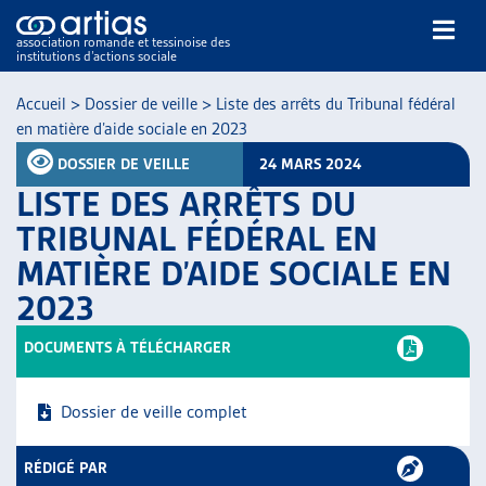
association romande et tessinoise des
institutions d’actions sociale
Rechercher
Accueil
>
Dossier de veille
>
Liste des arrêts du Tribunal fédéral
en matière d’aide sociale en 2023
DOSSIER DE VEILLE
24 MARS 2024
LISTE DES ARRÊTS DU
TRIBUNAL FÉDÉRAL EN
MATIÈRE D’AIDE SOCIALE EN
NOS PUBLICATIONS
2023
ARTICLES
DOSSIERS DU MOIS
DOCUMENTS À TÉLÉCHARGER
VEILLE
RESSOURCES
Dossier de veille complet
THÉMATIQUES
GUIDE SOCIAL ROMAND
RÉDIGÉ PAR
AUTRES