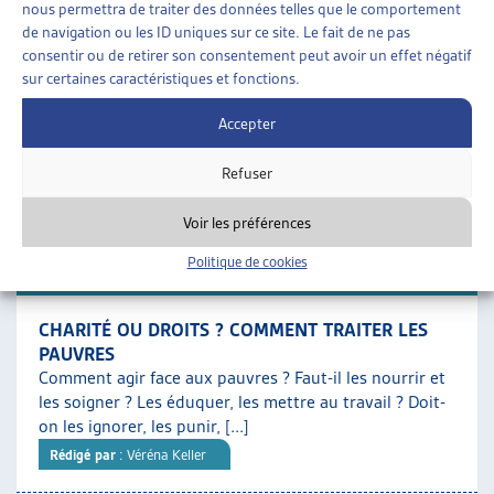
nous permettra de traiter des données telles que le comportement
SOCIALE
de navigation ou les ID uniques sur ce site. Le fait de ne pas
Un tiers des bénéficiaires de l’aide sociale sont des
consentir ou de retirer son consentement peut avoir un effet négatif
enfants : c’est le groupe démographique le plus
sur certaines caractéristiques et fonctions.
nombreux dans le dispositif. Ces derniers ont, par [...]
Rédigé par
: Sylvia Garcia Delahaye | Caroline Dubath | Elena
Accepter
Patrizi | Paola Stanić
Refuser
Téléchargement :
Dossier du mois complet
Voir les préférences
Politique de cookies
DOSSIER DU MOIS
CHARITÉ OU DROITS ? COMMENT TRAITER LES
PAUVRES
Comment agir face aux pauvres ? Faut-il les nourrir et
les soigner ? Les éduquer, les mettre au travail ? Doit-
on les ignorer, les punir, [...]
Rédigé par
: Véréna Keller