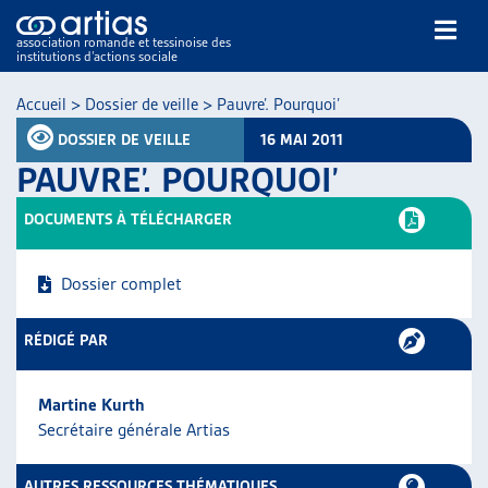
association romande et tessinoise des
institutions d’actions sociale
Rechercher
Accueil
>
Dossier de veille
>
Pauvre’. Pourquoi’
DOSSIER DE VEILLE
16 MAI 2011
PAUVRE’. POURQUOI’
DOCUMENTS À TÉLÉCHARGER
NOS PUBLICATIONS
Dossier complet
ARTICLES
DOSSIERS DU MOIS
RÉDIGÉ PAR
VEILLE
RESSOURCES
Martine Kurth
THÉMATIQUES
Secrétaire générale Artias
GUIDE SOCIAL ROMAND
AUTRES
AUTRES RESSOURCES THÉMATIQUES