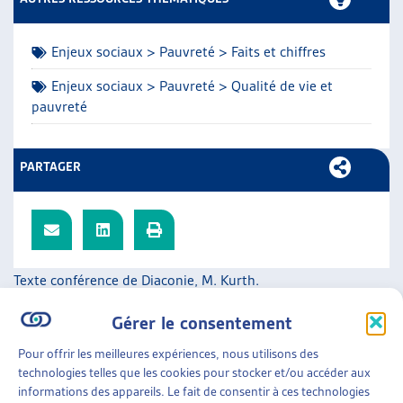
ARTIAS
L’ASSOCIATION
Enjeux sociaux > Pauvreté > Faits et chiffres
PROJETS ET ACTIVITÉS
JOURNÉES D’AUTOMNE
Enjeux sociaux > Pauvreté > Qualité de vie et
pauvreté
PARTAGER
Texte conférence de Diaconie, M. Kurth.
SUR LE MÊME THÈME…
Gérer le consentement
DOSSIER DU MOIS
Pour offrir les meilleures expériences, nous utilisons des
technologies telles que les cookies pour stocker et/ou accéder aux
LA PAUVRETÉ EN HÉRITAGE : UNE FATALITÉ ?
informations des appareils. Le fait de consentir à ces technologies
DONNER UNE PLACE AUX ENFANTS À L’AIDE