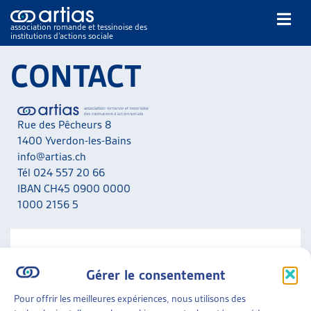
association romande et tessinoise des
institutions d’actions sociale
Rechercher
CONTACT
Rue des Pêcheurs 8
1400 Yverdon-les-Bains
info@artias.ch
Tél 024 557 20 66
NOS PUBLICATIONS
IBAN CH45 0900 0000
ARTICLES
1000 2156 5
DOSSIERS DU MOIS
VEILLE
RESSOURCES
NOUS CONTACTER
THÉMATIQUES
Gérer le consentement
A noter que nous ne répondons pas aux messages liés
GUIDE SOCIAL ROMAND
aux situations personnelles. Adressez-vous en priorité
Pour offrir les meilleures expériences, nous utilisons des
AUTRES
aux services concernés de votre canton.