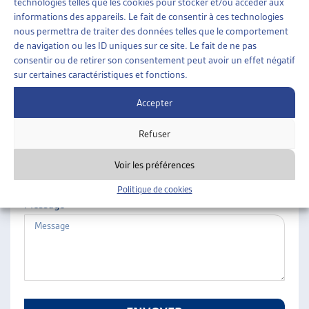
technologies telles que les cookies pour stocker et/ou accéder aux
ARTIAS
informations des appareils. Le fait de consentir à ces technologies
Nom
L’ASSOCIATION
nous permettra de traiter des données telles que le comportement
de navigation ou les ID uniques sur ce site. Le fait de ne pas
PROJETS ET ACTIVITÉS
consentir ou de retirer son consentement peut avoir un effet négatif
JOURNÉES D’AUTOMNE
sur certaines caractéristiques et fonctions.
Prénom
Accepter
Refuser
E-mail
Voir les préférences
Politique de cookies
Message