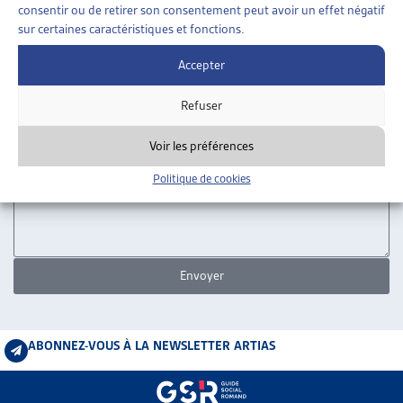
Nom
consentir ou de retirer son consentement peut avoir un effet négatif
ARTIAS
sur certaines caractéristiques et fonctions.
L’ASSOCIATION
Prénom
PROJETS ET ACTIVITÉS
Accepter
JOURNÉES D’AUTOMNE
Refuser
E-mail
Voir les préférences
Message
Politique de cookies
Envoyer
ABONNEZ-VOUS À LA NEWSLETTER ARTIAS