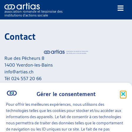
association romande et tessinoise des
institutions d’actions sociale
Rechercher
Contact
Rue des Pêcheurs 8
1400 Yverdon-les-Bains
info@artias.ch
NOS PUBLICATIONS
Tél 024 557 20 66
ARTICLES
IBAN CH45 0900 0000 1000 2156 5
DOSSIERS DU MOIS
Gérer le consentement
VEILLE
NOUS CONTACTER
Pour offrir les meilleures expériences, nous utilisons des
RESSOURCES
technologies telles que les cookies pour stocker et/ou accéder aux
A noter que nous ne répondons pas aux messages liés aux
THÉMATIQUES
informations des appareils. Le fait de consentir à ces technologies
situations personnelles. Adressez-vous en priorité aux
GUIDE SOCIAL ROMAND
nous permettra de traiter des données telles que le comportement
services concernés de votre canton.
AUTRES
de navigation ou les ID uniques sur ce site. Le fait de ne pas