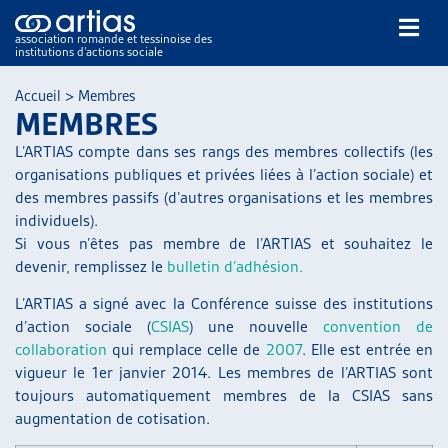
association romande et tessinoise des
institutions d’actions sociale
Rechercher
Accueil
>
Membres
MEMBRES
L’ARTIAS compte dans ses rangs des membres collectifs (les
organisations publiques et privées liées à l’action sociale) et
des membres passifs (d’autres organisations et les membres
individuels).
Si vous n’êtes pas membre de l’ARTIAS et souhaitez le
NOS PUBLICATIONS
devenir, remplissez le
bulletin d’adhésion.
ARTICLES
DOSSIERS DU MOIS
L’ARTIAS a signé avec la Conférence suisse des institutions
d’action sociale (
CSIAS
) une nouvelle
convention de
VEILLE
collaboration
qui remplace celle de
2007
. Elle est entrée en
RESSOURCES
vigueur le 1er janvier 2014. Les membres de l’ARTIAS sont
THÉMATIQUES
toujours automatiquement membres de la CSIAS sans
GUIDE SOCIAL ROMAND
augmentation de cotisation.
AUTRES