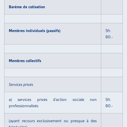
ARTIAS
Barème de cotisation
L’ASSOCIATION
PROJETS ET ACTIVITÉS
JOURNÉES D’AUTOMNE
Membres individuels (passifs)
Sfr.
80.-
Membres collectifs
Services privés
a) services privés d’action sociale non
Sfr.
professionnalisés
80.-
(ayant recours exclusivement ou presque à des
bénévoles)