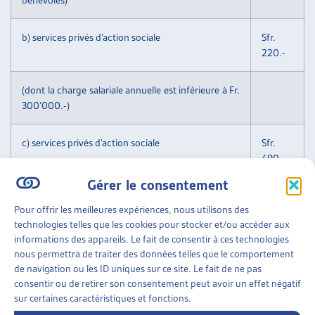
b) services privés d’action sociale
Sfr.
220.-
(dont la charge salariale annuelle est inférieure à Fr.
300’000.-)
c) services privés d’action sociale
Sfr.
490.-
Gérer le consentement
(dont la charge salariale annuelle est supérieure à
Pour offrir les meilleures expériences, nous utilisons des
Fr. 300’000.-)
technologies telles que les cookies pour stocker et/ou accéder aux
informations des appareils. Le fait de consentir à ces technologies
d) services sociaux d’entreprise
Sfr.
nous permettra de traiter des données telles que le comportement
220.-
de navigation ou les ID uniques sur ce site. Le fait de ne pas
consentir ou de retirer son consentement peut avoir un effet négatif
sur certaines caractéristiques et fonctions.
e) tarif préférentiel pour les membres d’associations
Sfr.