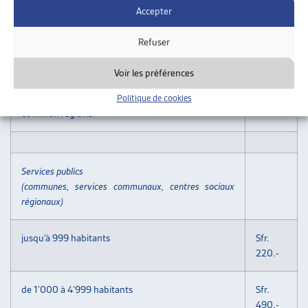
ou
180.-
Accepter
d’institutions faitières qui sont déjà membres de
l’ARTIAS
Refuser
f) une cotisation forfaitaire peut être négociée pour
Voir les préférences
les institutions
locales, régionales ou cantonales ayant un porteur
Politique de cookies
commun régional
Services publics
(communes, services communaux, centres sociaux
régionaux)
jusqu’à 999 habitants
Sfr.
220.-
de 1’000 à 4’999 habitants
Sfr.
490.-