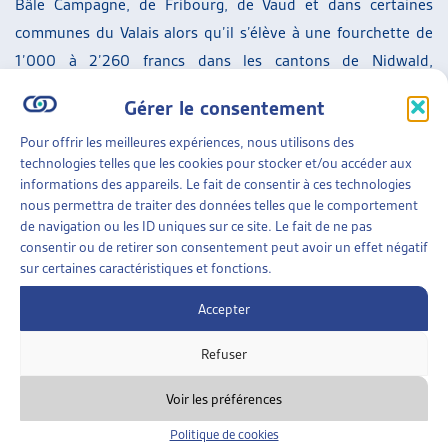
Bâle Campagne, de Fribourg, de Vaud et dans certaines
communes du Valais alors qu’il s’élève à une fourchette de
1’000 à 2’260 francs dans les cantons de Nidwald,
d’Obwald, de Zoug, de Schwyz, de Zurich et d’Uri,
Gérer le consentement
notamment.
Pour offrir les meilleures expériences, nous utilisons des
technologies telles que les cookies pour stocker et/ou accéder aux
informations des appareils. Le fait de consentir à ces technologies
[1]
Administration fédérale des contributions AFC :
nous permettra de traiter des données telles que le comportement
L’évolution de la richesse en Suisse de 2003 à 2015,
de navigation ou les ID uniques sur ce site. Le fait de ne pas
20.08.2019
(consulté le 04.11.2019)
consentir ou de retirer son consentement peut avoir un effet négatif
sur certaines caractéristiques et fonctions.
[2]
Selon le rapport de l’AFC, p.8s, elle a augmenté de 754
Accepter
milliards entre 2003 et 2015, en passant de 1’038 milliards
à 1’792 milliards de francs, avec de grandes disparités entre
Refuser
les cantons (Schwyz : +10,53% et Neuchâtel, +2,15%).
Voir les préférences
[3]
Il s’agit d’un coefficient qui est compris entre 0 et 1, 0
Politique de cookies
étant la distribution parfaitement égalitaire et 1 la