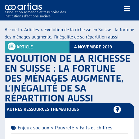
association romande et tessinoise des
institutions d’actions sociale
Rechercher
Accueil
>
Articles
>
Evolution de la richesse en Suisse : la fortune
des ménages augmente, l’inégalité de sa répartition aussi
ARTICLE
4 NOVEMBRE 2019
EVOLUTION DE LA RICHESSE
EN SUISSE : LA FORTUNE
DES MÉNAGES AUGMENTE,
NOS PUBLICATIONS
L’INÉGALITÉ DE SA
ARTICLES
DOSSIERS DU MOIS
RÉPARTITION AUSSI
VEILLE
AUTRES RESSOURCES THÉMATIQUES
RESSOURCES
THÉMATIQUES
GUIDE SOCIAL ROMAND
Enjeux sociaux > Pauvreté > Faits et chiffres
AUTRES