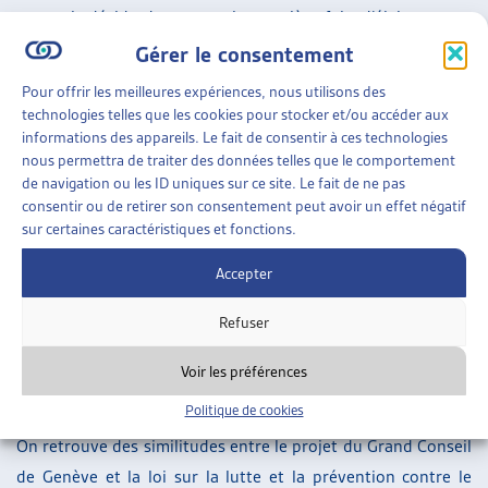
genevois décide donc, pour la première fois, d’élaborer une
base légale pour lutter plus efficacement contre le
Gérer le consentement
surendettement.
Pour offrir les meilleures expériences, nous utilisons des
technologies telles que les cookies pour stocker et/ou accéder aux
Ce projet de loi se base sur quatre axes visant à renforcer le
informations des appareils. Le fait de consentir à ces technologies
programme actuel :
nous permettra de traiter des données telles que le comportement
de navigation ou les ID uniques sur ce site. Le fait de ne pas
1. L’identification des causes structurelles du
consentir ou de retirer son consentement peut avoir un effet négatif
sur certaines caractéristiques et fonctions.
surendettement ;
Accepter
2. La prévention et la sensibilisation ;
3. La détection précoce ;
Refuser
4. Le conseil et le soutien à l’assainissement de la situation
Voir les préférences
financière et au désendettement.
Politique de cookies
On retrouve des similitudes entre le projet du Grand Conseil
de Genève et la loi sur la lutte et la prévention contre le