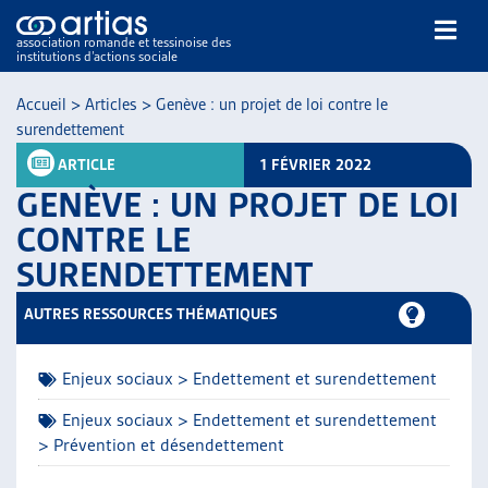
association romande et tessinoise des
institutions d’actions sociale
Rechercher
Accueil
>
Articles
>
Genève : un projet de loi contre le
surendettement
ARTICLE
1 FÉVRIER 2022
GENÈVE : UN PROJET DE LOI
CONTRE LE
SURENDETTEMENT
NOS PUBLICATIONS
ARTICLES
AUTRES RESSOURCES THÉMATIQUES
DOSSIERS DU MOIS
VEILLE
Enjeux sociaux > Endettement et surendettement
RESSOURCES
THÉMATIQUES
Enjeux sociaux > Endettement et surendettement
> Prévention et désendettement
GUIDE SOCIAL ROMAND
AUTRES