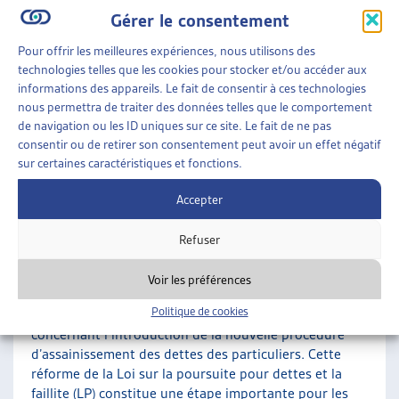
Gérer le consentement
situations individuelles (p. ex. problèmes d’argent, dettes,
poursuites, saisie de salaire, faillite
personnelle, actes de défaut
Pour offrir les meilleures expériences, nous utilisons des
technologies telles que les cookies pour stocker et/ou accéder aux
de biens). Pour toutes aides en cas de dettes, nous renvoyons au
informations des appareils. Le fait de consentir à ces technologies
site de
Dettes Conseils Suisse
qui recense les adresses des
nous permettra de traiter des données telles que le comportement
services spécialisés en la matière en Suisse romande
et au
de navigation ou les ID uniques sur ce site. Le fait de ne pas
consentir ou de retirer son consentement peut avoir un effet négatif
Tessin :
http://dettes.ch/centres-de-conseil/
sur certaines caractéristiques et fonctions.
SUR LE MÊME THÈME…
Accepter
9 JUIN 2026
Refuser
LA NOUVELLE PROCÉDURE D’ASSAINISSEMENT
DES DETTES DES PARTICULIERS SE PRÉCISE
Voir les préférences
Lors de cette session d’été 2026, le Parlement fédéral
Politique de cookies
a achevé la phase d’élimination des divergences
concernant l’introduction de la nouvelle procédure
d’assainissement des dettes des particuliers. Cette
réforme de la Loi sur la poursuite pour dettes et la
faillite (LP) constitue une étape importante pour les