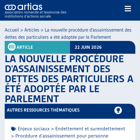
association romande et tessinoise des
institutions d’actions sociale
Rechercher
Accueil
>
Articles
>
La nouvelle procédure d’assainissement des
dettes des particuliers a été adoptée par le Parlement
ARTICLE
22 JUIN 2026
LA NOUVELLE PROCÉDURE
D’ASSAINISSEMENT DES
DETTES DES PARTICULIERS A
NOS PUBLICATIONS
ÉTÉ ADOPTÉE PAR LE
ARTICLES
DOSSIERS DU MOIS
PARLEMENT
VEILLE
AUTRES RESSOURCES THÉMATIQUES
RESSOURCES
THÉMATIQUES
GUIDE SOCIAL ROMAND
Enjeux sociaux > Endettement et surendettement
> Procédure d'assainissement pour personne
AUTRES