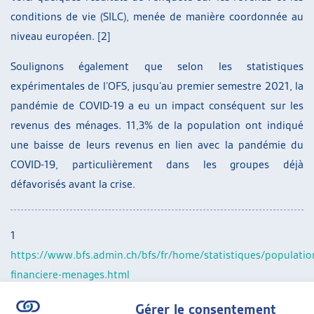
conditions de vie (SILC), menée de manière coordonnée au
niveau européen. [2]
Soulignons également que selon les statistiques
expérimentales de l’OFS, jusqu’au premier semestre 2021, la
pandémie de COVID-19 a eu un impact conséquent sur les
revenus des ménages. 11,3% de la population ont indiqué
une baisse de leurs revenus en lien avec la pandémie du
COVID-19, particulièrement dans les groupes déjà
défavorisés avant la crise.
1
https://www.bfs.admin.ch/bfs/fr/home/statistiques/population
financiere-menages.html
2
https://www.bfs.admin.ch/bfs/fr/home.gnpdetail.2022-
Gérer le consentement