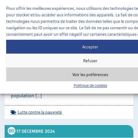
0373.html#id_18b91f23b07407098db143ae6aa89bb5
Pour offrir les meilleures expériences, nous utilisons des technologies te
pour stocker et/ou accéder aux informations des appareils. Le fait de co
SUR LE MÊME THÈME…
technologies nous permettra de traiter des données telles que le comp
20 JANVIER 2025
navigation ou les ID uniques sur ce site. Le fait de ne pas consentir ou de
consentement peut avoir un effet négatif sur certaines caractéristiques 
UN NOUVEAU PLAN FÉDÉRAL POUR LUTTER
Accepter
CONTRE LA PAUVRETÉ EN SUISSE
Le 20 décembre 2024, le Conseil fédéral a adopté un
Refuser
plan pour développer et renforcer sa politique
nationale de lutte contre la pauvreté, en concertation
Voir les préférences
avec les cantons, les communes et les acteurs de la
société civile[1]. Ce nouveau cadre vise à réduire la
Politique de cookies
pauvreté en Suisse qui touchait, en 2022, 8,2% de la
population […]
Lutte contre la pauvreté
17 DÉCEMBRE 2024