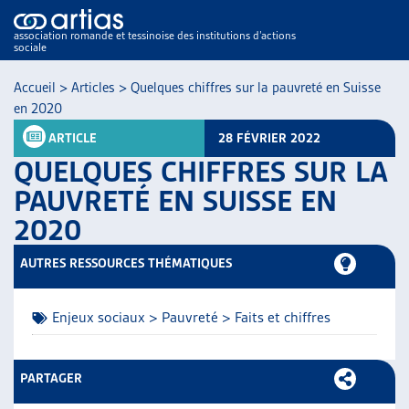
association romande et tessinoise des institutions d’actions
sociale
Accueil
>
Articles
>
Quelques chiffres sur la pauvreté en Suisse
en 2020
ARTICLE
28 FÉVRIER 2022
QUELQUES CHIFFRES SUR LA
PAUVRETÉ EN SUISSE EN
2020
NOS PUBLICATIONS
ARTICLES
AUTRES RESSOURCES THÉMATIQUES
DOSSIERS DU MOIS
VEILLE
Enjeux sociaux > Pauvreté > Faits et chiffres
RESSOURCES
THÉMATIQUES
GUIDE SOCIAL ROMAND
PARTAGER
AUTRES