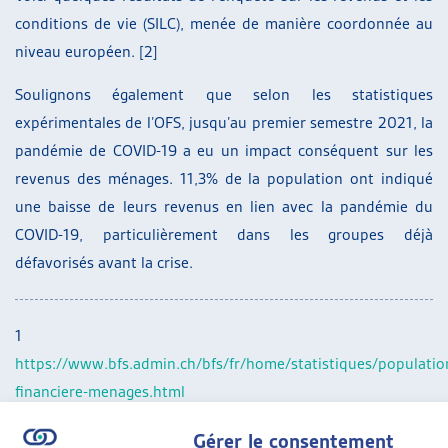
conditions de vie (SILC), menée de manière coordonnée au
niveau européen. [2]
Soulignons également que selon les statistiques
expérimentales de l’OFS, jusqu’au premier semestre 2021, la
pandémie de COVID-19 a eu un impact conséquent sur les
revenus des ménages. 11,3% de la population ont indiqué
une baisse de leurs revenus en lien avec la pandémie du
COVID-19, particulièrement dans les groupes déjà
défavorisés avant la crise.
1
https://www.bfs.admin.ch/bfs/fr/home/statistiques/population
financiere-menages.html
2
https://www.bfs.admin.ch/bfs/fr/home.gnpdetail.2022-
Gérer le consentement