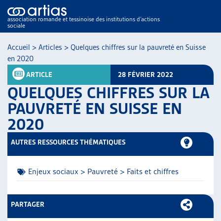
association romande et tessinoise des institutions d’actions
sociale
Accueil
>
Articles
>
Quelques chiffres sur la pauvreté en Suisse
en 2020
ARTICLE
28 FÉVRIER 2022
QUELQUES CHIFFRES SUR LA
PAUVRETÉ EN SUISSE EN
2020
NOS PUBLICATIONS
ARTICLES
AUTRES RESSOURCES THÉMATIQUES
DOSSIERS DU MOIS
VEILLE
Enjeux sociaux > Pauvreté > Faits et chiffres
RESSOURCES
THÉMATIQUES
GUIDE SOCIAL ROMAND
PARTAGER
AUTRES