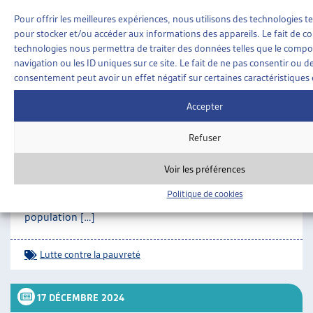
0373.html#id_18b91f23b07407098db143ae6aa89bb5
Pour offrir les meilleures expériences, nous utilisons des technologies te
pour stocker et/ou accéder aux informations des appareils. Le fait de co
SUR LE MÊME THÈME…
technologies nous permettra de traiter des données telles que le comp
20 JANVIER 2025
navigation ou les ID uniques sur ce site. Le fait de ne pas consentir ou de
consentement peut avoir un effet négatif sur certaines caractéristiques 
UN NOUVEAU PLAN FÉDÉRAL POUR LUTTER
Accepter
CONTRE LA PAUVRETÉ EN SUISSE
Le 20 décembre 2024, le Conseil fédéral a adopté un
Refuser
plan pour développer et renforcer sa politique
nationale de lutte contre la pauvreté, en concertation
Voir les préférences
avec les cantons, les communes et les acteurs de la
société civile[1]. Ce nouveau cadre vise à réduire la
Politique de cookies
pauvreté en Suisse qui touchait, en 2022, 8,2% de la
population […]
Lutte contre la pauvreté
17 DÉCEMBRE 2024