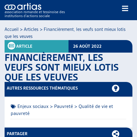
association romande et tessinoise des
institutions d’actions sociale
Rechercher
Accueil
>
Articles
>
Financièrement, les veufs sont mieux lotis
que les veuves
ARTICLE
26 AOÛT 2022
FINANCIÈREMENT, LES
VEUFS SONT MIEUX LOTIS
QUE LES VEUVES
NOS PUBLICATIONS
ARTICLES
AUTRES RESSOURCES THÉMATIQUES
DOSSIERS DU MOIS
VEILLE
Enjeux sociaux > Pauvreté > Qualité de vie et
RESSOURCES
pauvreté
THÉMATIQUES
GUIDE SOCIAL ROMAND
AUTRES
PARTAGER