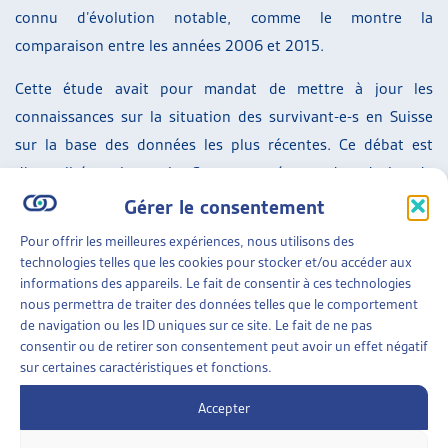
connu d’évolution notable, comme le montre la
comparaison entre les années 2006 et 2015.
Cette étude avait pour mandat de mettre à jour les
connaissances sur la situation des survivant-e-s en Suisse
sur la base des données les plus récentes. Ce débat est
d’actualité, puisque la Cour européenne des droits de
l’Homme a estimé, dans une décision qui n’a pas encore
Gérer le consentement
force de chose jugée, que les inégalités concernant le droit à
Pour offrir les meilleures expériences, nous utilisons des
la rente des veufs et des veuves sont contraires à la
technologies telles que les cookies pour stocker et/ou accéder aux
Convention européenne des droits de l’Homme. Différents
informations des appareils. Le fait de consentir à ces technologies
nous permettra de traiter des données telles que le comportement
objets parlementaires ont été déposés suite à cette
de navigation ou les ID uniques sur ce site. Le fait de ne pas
décision
[1]
.
consentir ou de retirer son consentement peut avoir un effet négatif
sur certaines caractéristiques et fonctions.
Lien vers l’article de la revue sécurité sociale CHSS:
cliquez
Accepter
ici