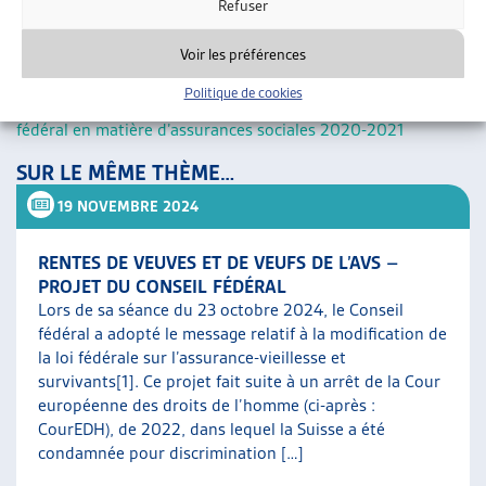
Refuser
[1]
Un résumé de l’arrêt et des développements politiques se
Voir les préférences
trouve dans la veille jurisprudentielle de l’Artias en matière
Politique de cookies
d’assurances sociales intitulée :
Quelques arrêts du Tribunal
fédéral en matière d’assurances sociales 2020-2021
SUR LE MÊME THÈME…
19 NOVEMBRE 2024
RENTES DE VEUVES ET DE VEUFS DE L’AVS –
PROJET DU CONSEIL FÉDÉRAL
Lors de sa séance du 23 octobre 2024, le Conseil
fédéral a adopté le message relatif à la modification de
la loi fédérale sur l’assurance-vieillesse et
survivants[1]. Ce projet fait suite à un arrêt de la Cour
européenne des droits de l’homme (ci-après :
CourEDH), de 2022, dans lequel la Suisse a été
condamnée pour discrimination […]