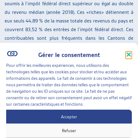
soumis à l’impôt fédéral direct supérieur ou égal au double
du revenu médian (année 2018). Ces «riches» détiennent à
eux seuls 44,89 % de la masse totale des revenus du pays et
couvrent 83,52 % des entrées de l’impôt fédéral direct. Ces
contribuables sont plus fréquents dans les Cantons de
Zoug, de Schwyz de Zurich et de Bâle-Campagne et moins
Gérer le consentement
fréquents en Valais, au Jura, à Uri et à Glaris. La part des
ménages au revenu supérieur ou égal au double du revenu
Pour offrir les meilleures expériences, nous utilisons des
technologies telles que les cookies pour stocker et/ou accéder aux
médial a légèrement augmenté de 2010 à 2018.
informations des appareils. Le fait de consentir à ces technologies
nous permettra de traiter des données telles que le comportement
Répartition de la fortune
de navigation ou les ID uniques sur ce site. Le fait de ne pas
consentir ou de retirer son consentement peut avoir un effet négatif
Enfin, la fortune nette par contribuable a augmenté entre
sur certaines caractéristiques et fonctions.
2015 et 2018. Pendant la même période, la part de la
fortune des 1% de personne les plus riches a augmenté de
Accepter
38% à 44%.
Refuser
Lien vers le rapport :