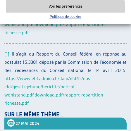
Voir les préférences
https://www.efd.admin.ch/dam/efd/fr/das-
efd/gesetzgebung/berichte/bericht-
Politique de cookies
wohlstand.pdf.download.pdf/rapport-repartition-
richesse.pdf
[1]
Il s’agit du Rapport du Conseil fédéral en réponse au
postulat 15.3381 déposé par la Commission de l’économie et
des redevances du Conseil national le 14 avril 2015.
https://www.efd.admin.ch/dam/efd/fr/das-
efd/gesetzgebung/berichte/bericht-
wohlstand.pdf.download.pdf/rapport-repartition-
richesse.pdf
SUR LE MÊME THÈME…
27 MAI 2024