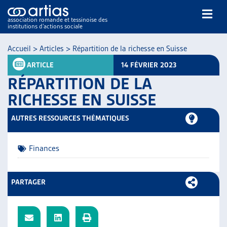
association romande et tessinoise des
institutions d’actions sociale
Rechercher
Accueil
>
Articles
>
Répartition de la richesse en Suisse
ARTICLE
14 FÉVRIER 2023
RÉPARTITION DE LA
RICHESSE EN SUISSE
AUTRES RESSOURCES THÉMATIQUES
NOS PUBLICATIONS
ARTICLES
Finances
DOSSIERS DU MOIS
VEILLE
RESSOURCES
PARTAGER
THÉMATIQUES
GUIDE SOCIAL ROMAND
AUTRES