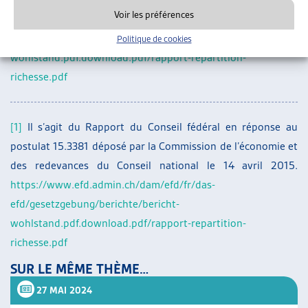
Voir les préférences
https://www.efd.admin.ch/dam/efd/fr/das-
efd/gesetzgebung/berichte/bericht-
Politique de cookies
wohlstand.pdf.download.pdf/rapport-repartition-
richesse.pdf
[1]
Il s’agit du Rapport du Conseil fédéral en réponse au
postulat 15.3381 déposé par la Commission de l’économie et
des redevances du Conseil national le 14 avril 2015.
https://www.efd.admin.ch/dam/efd/fr/das-
efd/gesetzgebung/berichte/bericht-
wohlstand.pdf.download.pdf/rapport-repartition-
richesse.pdf
SUR LE MÊME THÈME…
27 MAI 2024