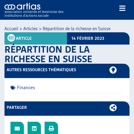
association romande et tessinoise des
institutions d’actions sociale
Rechercher
Accueil
>
Articles
>
Répartition de la richesse en Suisse
ARTICLE
14 FÉVRIER 2023
RÉPARTITION DE LA
RICHESSE EN SUISSE
AUTRES RESSOURCES THÉMATIQUES
NOS PUBLICATIONS
ARTICLES
Finances
DOSSIERS DU MOIS
VEILLE
RESSOURCES
PARTAGER
THÉMATIQUES
GUIDE SOCIAL ROMAND
AUTRES