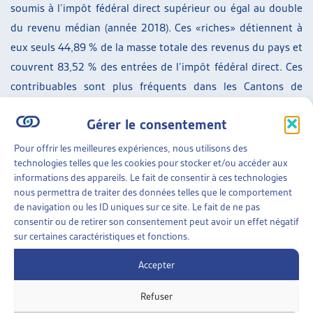
soumis à l’impôt fédéral direct supérieur ou égal au double
du revenu médian (année 2018). Ces «riches» détiennent à
eux seuls 44,89 % de la masse totale des revenus du pays et
couvrent 83,52 % des entrées de l’impôt fédéral direct. Ces
contribuables sont plus fréquents dans les Cantons de
Zoug, de Schwyz de Zurich et de Bâle-Campagne et moins
Gérer le consentement
fréquents en Valais, au Jura, à Uri et à Glaris. La part des
ménages au revenu supérieur ou égal au double du revenu
Pour offrir les meilleures expériences, nous utilisons des
technologies telles que les cookies pour stocker et/ou accéder aux
médial a légèrement augmenté de 2010 à 2018.
informations des appareils. Le fait de consentir à ces technologies
nous permettra de traiter des données telles que le comportement
Répartition de la fortune
de navigation ou les ID uniques sur ce site. Le fait de ne pas
consentir ou de retirer son consentement peut avoir un effet négatif
Enfin, la fortune nette par contribuable a augmenté entre
sur certaines caractéristiques et fonctions.
2015 et 2018. Pendant la même période, la part de la
fortune des 1% de personne les plus riches a augmenté de
Accepter
38% à 44%.
Refuser
Lien vers le rapport :