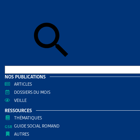
Accueil
>
Art
ARTICL
745’
SITUA
AUTRES RE
Enjeux
NOS PUBLICATIONS
ARTICLES
PARTAGER
DOSSIERS DU MOIS
VEILLE
RESSOURCES
THÉMATIQUES
GUIDE SOCIAL ROMAND
L’Office fé
AUTRES
privation ma