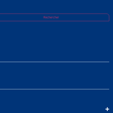
sse
Rechercher
EN
tabiliser les personnes en situation de pauvreté : le taux de
i doivent renoncer à des biens, services et activités sociales