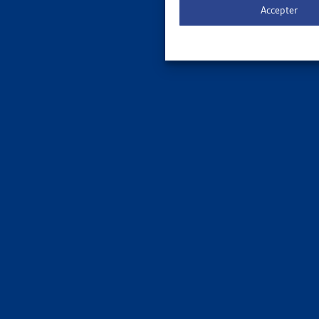
Accepter
SUR LE 
26 MAR
8,2% DE
Les résul
pauvres e
populatio
Faits et
17 DÉC
STATIST
En 2023, 
l’année p
résidante