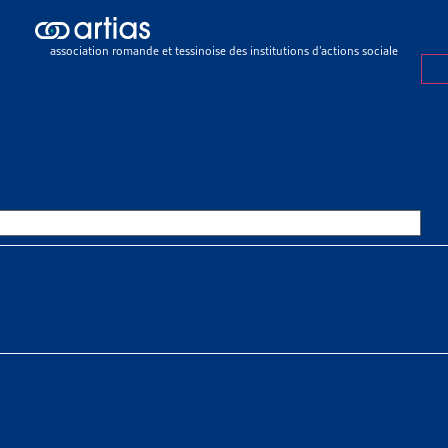
icles
>
745’000 personnes se trouvent en situation de pauvreté en Sui
association romande et tessinoise des institutions d’actions sociale
E
22 MAI 2023
000 PERSONNES SE TROUVENT 
TION DE PAUVRETÉ EN SUISSE
SSOURCES THÉMATIQUES
 sociaux > Pauvreté > Faits et chiffres
déral de la statistique présente un nouvel indicateur pour comp
térielle et sociale. Il représente la proportion de personnes qu