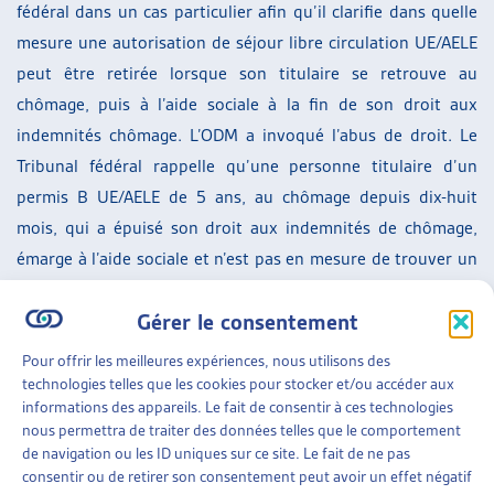
fédéral dans un cas particulier afin qu’il clarifie dans quelle
mesure une autorisation de séjour libre circulation UE/AELE
peut être retirée lorsque son titulaire se retrouve au
chômage, puis à l’aide sociale à la fin de son droit aux
indemnités chômage. L’ODM a invoqué l’abus de droit. Le
Tribunal fédéral rappelle qu’une personne titulaire d’un
permis B UE/AELE de 5 ans, au chômage depuis dix-huit
mois, qui a épuisé son droit aux indemnités de chômage,
émarge à l’aide sociale et n’est pas en mesure de trouver un
emploi durable, peut voir son titre de séjour lui être retiré
Gérer le consentement
du fait qu’elle perd sa qualité de « travailleur ». Tel était le
cas en l’espèce. Le Tribunal fédéral n’a dès lors pas eu à
Pour offrir les meilleures expériences, nous utilisons des
examiner le cas sous l’angle de l’abus de droit.
technologies telles que les cookies pour stocker et/ou accéder aux
informations des appareils. Le fait de consentir à ces technologies
SUR LE MÊME THÈME…
nous permettra de traiter des données telles que le comportement
de navigation ou les ID uniques sur ce site. Le fait de ne pas
DOSSIER DU MOIS
consentir ou de retirer son consentement peut avoir un effet négatif