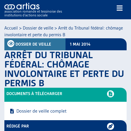
association romande et tessinoise des
institutions d’actions sociale
Rechercher
Accueil
>
Dossier de veille
>
Arrêt du Tribunal fédéral: chômage
involontaire et perte du permis B
DOSSIER DE VEILLE
1 MAI 2014
ARRÊT DU TRIBUNAL
FÉDÉRAL: CHÔMAGE
INVOLONTAIRE ET PERTE DU
NOS PUBLICATIONS
PERMIS B
ARTICLES
DOSSIERS DU MOIS
DOCUMENTS À TÉLÉCHARGER
VEILLE
RESSOURCES
Dossier de veille complet
THÉMATIQUES
GUIDE SOCIAL ROMAND
RÉDIGÉ PAR
AUTRES