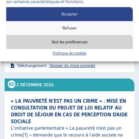
sur certaines caractéristiques et fonctions.
INCIDENCES DE L’AIDE SOCIALE SUR LES PERMIS
DE SÉJOUR DANS LA LEI
Accepter
Le droit des étrangers connaît de nombreux
changements. Plus particulièrement, les révisions
Refuser
successives ont durci les conséquences de la
perception de l’aide sociale en matière [...]
Voir les préférences
Rédigé par
: Paola Stanić
Politique de cookies
Téléchargement :
Dossier du mois complet
2 DÉCEMBRE 2024
« LA PAUVRETÉ N’EST PAS UN CRIME » : MISE EN
CONSULTATION DU PROJET DE LOI RELATIF AU
DROIT DE SÉJOUR EN CAS DE PERCEPTION D’AIDE
SOCIALE
L’initiative parlementaire « La pauvreté n’est pas un
crime[1] » demande que le recours à l’aide sociale ne