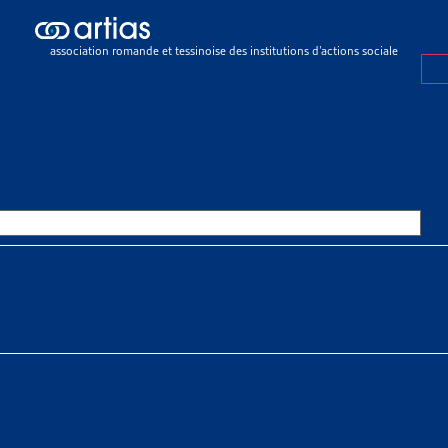
icles
>
8,2% de la population suisse vit dans la pauvreté
association romande et tessinoise des institutions d’actions sociale
E
26 MARS 2024
DE LA POPULATION SUISSE VIT
RETÉ
SSOURCES THÉMATIQUES
 sociaux > Pauvreté > Faits et chiffres
x sociaux > Santé > Santé psychique