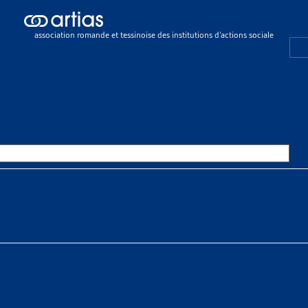
icles
>
Salarié-e ou indépendant-e en fonction du contrat ? Le Conseil n
association romande et tessinoise des institutions d’actions sociale
E
10 JUIN 2025
RIÉ-E OU INDÉPENDANT-E EN F
NTRAT ? LE CONSEIL NATIONA
DIFIER LE CADRE LÉGAL EN V
SSOURCES THÉMATIQUES
 sociaux > Travail > Emploi précaire ou atypique