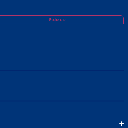
ational refuse de modifier le cadre légal en
Rechercher
ONCTION
L REFUSE
IGUEUR