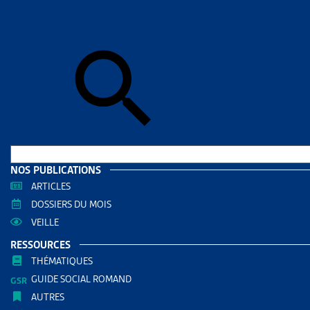
Accueil
>
Art
vigueur
ARTICL
SALA
DU CO
DE MO
AUTRES RE
NOS PUBLICATIONS
ARTICLES
Enjeux
DOSSIERS DU MOIS
VEILLE
PARTAGER
RESSOURCES
THÉMATIQUES
GUIDE SOCIAL ROMAND
AUTRES