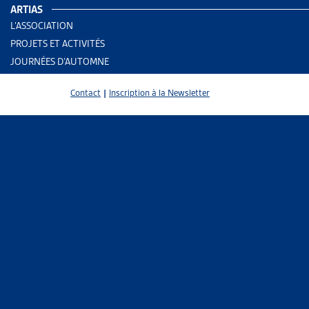
ARTIAS
Le 3 juin de
L’ASSOCIATION
d’indépendan
PROJETS ET ACTIVITÉS
18.455
, par
JOURNÉES D’AUTOMNE
Pour rappel
Contact
|
Inscription à la Newsletter
d’indépendan
en réponse à
critère de 
opposition, 
ou le risque
tel changem
Malgré les b
notamment l
qui, comme 
d’augmentat
protection 