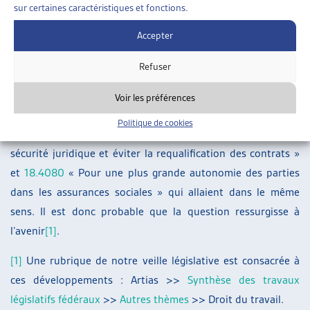
sur certaines caractéristiques et fonctions.
Soulignons tout de même que ce rejet ne signifie
Accepter
probablement pas la fin du débat. D’une part, le résultat du
vote montre que le débat était serré. D’autre part, d’autres
Refuser
tentatives de réformer les critères de qualification du statut
d’indépendant-e ou de salairé-e dans le domaine des
Voir les préférences
assurances sociales ont été menées ces dernières années.
Politique de cookies
On peut notamment citer les motions
18.3753
« Renforcer la
sécurité juridique et éviter la requalification des contrats »
et
18.4080
« Pour une plus grande autonomie des parties
dans les assurances sociales » qui allaient dans le même
sens. Il est donc probable que la question ressurgisse à
l’avenir
[1]
.
[1]
Une rubrique de notre veille législative est consacrée à
ces développements : Artias >>
Synthèse des travaux
législatifs fédéraux
>>
Autres thèmes
>> Droit du travail.