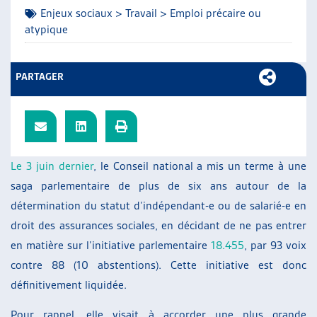
Enjeux sociaux > Travail > Emploi précaire ou
ARTIAS
atypique
L’ASSOCIATION
PROJETS ET ACTIVITÉS
JOURNÉES D’AUTOMNE
PARTAGER
Le 3 juin dernier
, le Conseil national a mis un terme à une
saga parlementaire de plus de six ans autour de la
détermination du statut d’indépendant-e ou de salarié-e en
droit des assurances sociales, en décidant de ne pas entrer
en matière sur l’initiative parlementaire
18.455
, par 93 voix
contre 88 (10 abstentions). Cette initiative est donc
définitivement liquidée.
Pour rappel, elle visait à accorder une plus grande