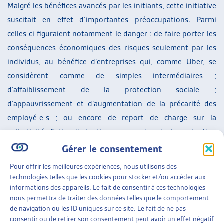
Malgré les bénéfices avancés par les initiants, cette initiative
suscitait en effet d’importantes préoccupations. Parmi
celles-ci figuraient notamment le danger : de faire porter les
conséquences économiques des risques seulement par les
individus, au bénéfice d’entreprises qui, comme Uber, se
considèrent comme de simples intermédiaires ;
d’affaiblissement de la protection sociale ;
d’appauvrissement et d’augmentation de la précarité des
employé-e-s ; ou encore de report de charge sur la
collectivité. Cette diminution progressive de la protection
des employé-e-s en droit des assurances sociales ouvrait par
Gérer le consentement
ailleurs une porte sur un éventuel affaiblissement de leur
Pour offrir les meilleures expériences, nous utilisons des
protection en droit du travail également. L’Artias avait
technologies telles que les cookies pour stocker et/ou accéder aux
d’ailleurs publié un dossier de veille (voir plus bas) mettant
informations des appareils. Le fait de consentir à ces technologies
nous permettra de traiter des données telles que le comportement
en contexte cette initiative parlementaire et en dégageant
de navigation ou les ID uniques sur ce site. Le fait de ne pas
les enjeux.
consentir ou de retirer son consentement peut avoir un effet négatif