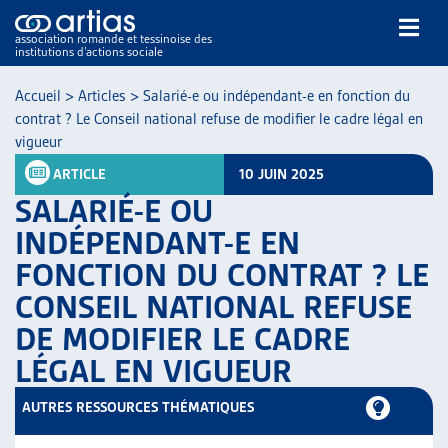
association romande et tessinoise des
institutions d’actions sociale
Rechercher
Accueil
>
Articles
>
Salarié-e ou indépendant-e en fonction du
contrat ? Le Conseil national refuse de modifier le cadre légal en
vigueur
ARTICLE
10 JUIN 2025
SALARIÉ-E OU
INDÉPENDANT-E EN
NOS PUBLICATIONS
FONCTION DU CONTRAT ? LE
ARTICLES
CONSEIL NATIONAL REFUSE
DOSSIERS DU MOIS
VEILLE
DE MODIFIER LE CADRE
RESSOURCES
LÉGAL EN VIGUEUR
THÉMATIQUES
AUTRES RESSOURCES THÉMATIQUES
GUIDE SOCIAL ROMAND
AUTRES