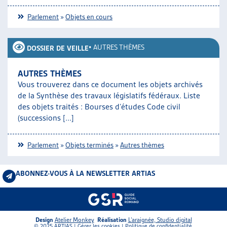
Parlement
»
Objets en cours
•
AUTRES THÈMES
DOSSIER DE VEILLE
AUTRES THÈMES
Vous trouverez dans ce document les objets archivés
de la Synthèse des travaux législatifs fédéraux. Liste
des objets traités : Bourses d’études Code civil
(successions [...]
Parlement
»
Objets terminés
»
Autres thèmes
ABONNEZ-VOUS À LA NEWSLETTER ARTIAS
Design
Atelier Monkey
Réalisation
L’araignée, Studio digital
© 2025 ARTIAS |
Gérer les cookies
|
Politique de confidentialité